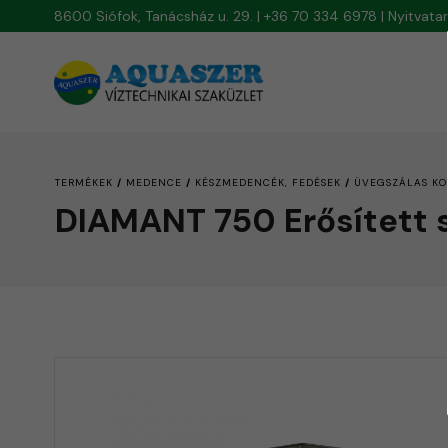
8600 Siófok, Tanácsház u. 29. | +36 70 334 6978 | Nyitvat
/
/
/
TERMÉKEK
MEDENCE
KÉSZMEDENCÉK, FEDÉSEK
ÜVEGSZÁLAS KO
DIAMANT 750 Erősített s