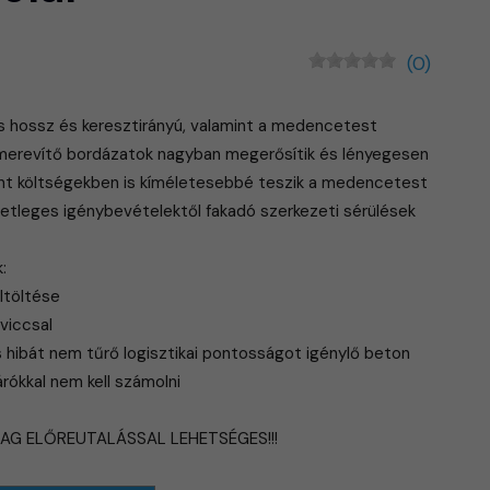
(0)
s hossz és keresztirányú, valamint a medencetest
s merevítő bordázatok nagyban megerősítik és lényegesen
mint költségekben is kíméletesebbé teszik a medencetest
etleges igénybevételektől fakadó szerkezeti sérülések
:
ltöltése
viccsal
s hibát nem tűrő logisztikai pontosságot igénylő beton
árókkal nem kell számolni
LAG ELŐREUTALÁSSAL LEHETSÉGES!!!