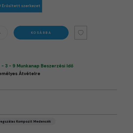
Erősített szerkezet
KOSÁRBA
 - 3 - 9 Munkanap Beszerzési Idő
emélyes Átvételre
vegszálas Kompozit Medencék