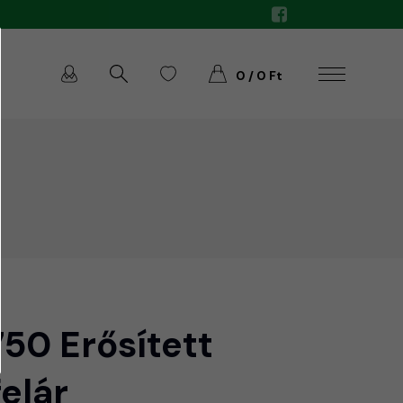
0 / 0 Ft
50 Erősített
elár