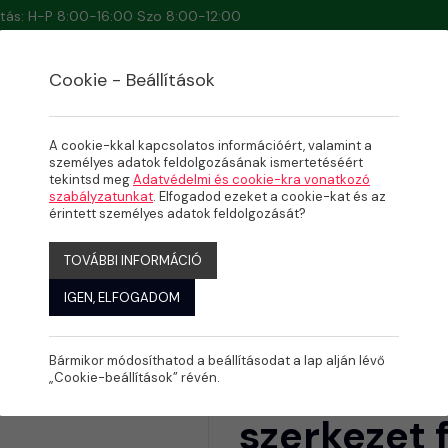
artás: H-P 8:00-16:00 Szo 8:00-12:00
Cookie - Beállítások
A cookie-kkal kapcsolatos információért, valamint a
személyes adatok feldolgozásának ismertetéséért
tekintsd meg
Adatvédelmi és cookie-kra vonatkozó
MPOZIT MEDENCÉK
szabályzatunkat
. Elfogadod ezeket a cookie-kat és az
zerkezet felár
érintett személyes adatok feldolgozását?
TOVÁBBI INFORMÁCIÓ
IGEN, ELFOGADOM
Bármikor módosíthatod a beállításodat a lap alján lévő
DIAMANT 7
„Cookie-beállítások” révén.
szerkezet f