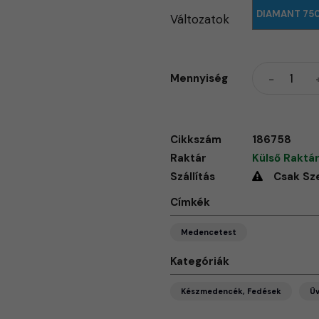
DIAMANT 750 
Változatok
Mennyiség
Cikkszám
186758
Raktár
Külső Raktár
Szállítás
Csak Sz
Címkék
Medencetest
Kategóriák
Készmedencék, Fedések
Ü