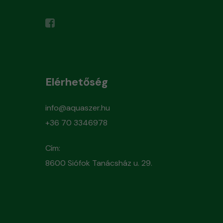
Elérhetőség
info@aquaszer.hu
+36 70 3346978
Cím:
8600 Siófok Tanácsház u. 29.