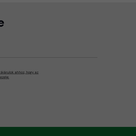
e
zájárulok ahhoz, hogy az
zelje.