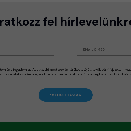
Iratkozz fel hírlevelünkr
tem és elfogadom az Adatkezelő adatkezelési tájékoztatóját, továbbá kifejezetten hoz
al használata során megadott adataimat a Tájékoztatóban meghatározott célokból ke
FELIRATKOZÁS