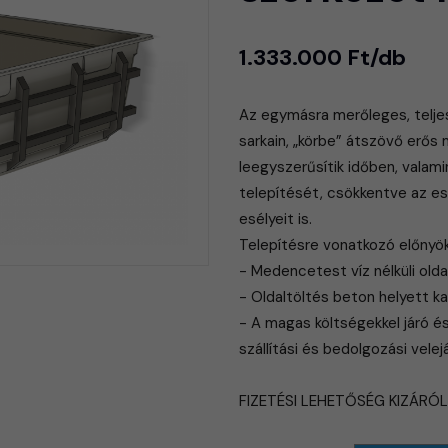
1.333.000 Ft/db
Az egymásra merőleges, telje
sarkain, „körbe” átszövő erő
leegyszerűsítik időben, vala
telepítését, csökkentve az es
esélyeit is.
Telepítésre vonatkozó előnyök
- Medencetest víz nélküli olda
- Oldaltöltés beton helyett ka
- A magas költségekkel járó é
szállítási és bedolgozási velej
FIZETÉSI LEHETŐSÉG KIZÁRÓ