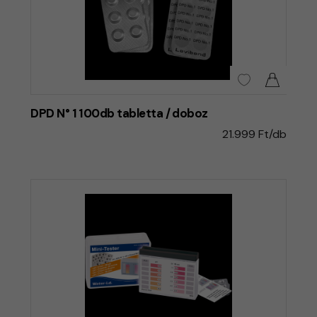
DPD N° 1 100db tabletta / doboz
21.999 Ft/db