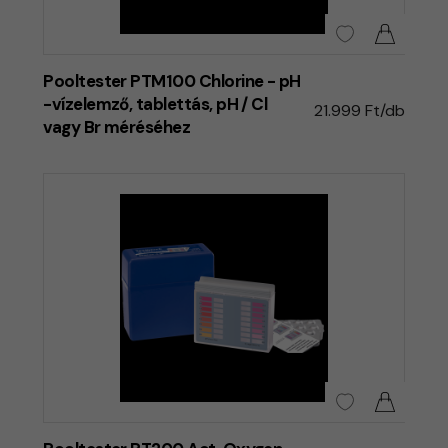
Pooltester PTM100 Chlorine - pH
-vízelemző, tablettás, pH / Cl
21.999 Ft/db
vagy Br méréséhez