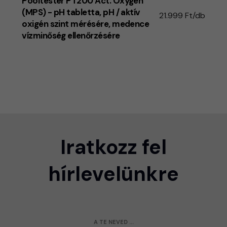
Pooltester PT200 Act. Oxygen
(MPS) - pH tabletta, pH / aktív
21.999 Ft/db
oxigén szint mérésére, medence
vízminőség ellenőrzésére
Iratkozz fel
hírlevelünkre