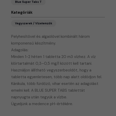
Blue Super Tabs T
Kategóriák
Vegyszerek / Vízelemzők
Pelyhesítővel és algaölővel kombinált három
komponensű készítmény.
​Adagolás:
Minden 1-2 héten 1 tabletta 20 m3 vízhez. A víz
klórtartalmát 0,3–0,5 mg/l között kell tartani.
Használjon állítható vegyszerbeoldót, hogy a
tabletta egyenletesen, több nap alatt oldódjon fel.
Kánikula, több fürdőző, vihar esetén az adagolást
emelni kell. A BLUE SUPER TABS tablettát
napnyugta után tegyük a vízbe.
​Ügyeljünk a medence pH-értékére.