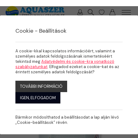
0 / 0 Ft
Cookie - Beállítások
/
/
TERMÉKEK
MEDENCE
VEGYSZEREK / VÍZELEMZŐK
A cookie-kkal kapcsolatos információért, valamint a
személyes adatok feldolgozásának ismertetéséért
tekintsd meg
Adatvédelmi és cookie-kra vonatkozó
szabályzatunkat
. Elfogadod ezeket a cookie-kat és az
érintett személyes adatok feldolgozását?
TOVÁBBI INFORMÁCIÓ
IGEN, ELFOGADOM
Bármikor módosíthatod a beállításodat a lap alján lévő
„Cookie-beállítások” révén.