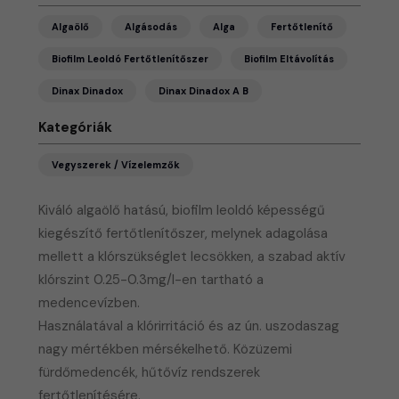
Algaölő
Algásodás
Alga
Fertőtlenítő
Biofilm Leoldó Fertőtlenítőszer
Biofilm Eltávolítás
Dinax Dinadox
Dinax Dinadox A B
Kategóriák
Vegyszerek / Vízelemzők
Kiváló algaölő hatású, biofilm leoldó képességű
kiegészítő fertőtlenítőszer, melynek adagolása
mellett a klórszükséglet lecsökken, a szabad aktív
klórszint 0.25-0.3mg/l-en tartható a
medencevízben.
​Használatával a klórirritáció és az ún. uszodaszag
nagy mértékben mérsékelhető. Közüzemi
fürdőmedencék, hűtővíz rendszerek
fertőtlenítésére.