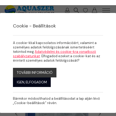
0 / 0 Ft
Cookie - Beállítások
/
/
TERMÉKEK
MEDENCE
VEGYSZEREK / VÍZELEMZŐK
A cookie-kkal kapcsolatos információért, valamint a
személyes adatok feldolgozásának ismertetéséért
tekintsd meg
Adatvédelmi és cookie-kra vonatkozó
szabályzatunkat
. Elfogadod ezeket a cookie-kat és az
érintett személyes adatok feldolgozását?
TOVÁBBI INFORMÁCIÓ
IGEN, ELFOGADOM
Bármikor módosíthatod a beállításodat a lap alján lévő
„Cookie-beállítások” révén.