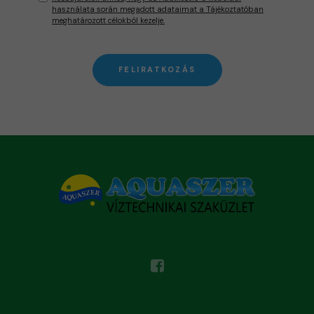
használata során megadott adataimat a Tájékoztatóban
meghatározott célokból kezelje.
FELIRATKOZÁS