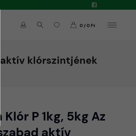
0 / 0 Ft
 aktív klórszintjének
 Klór P 1kg, 5kg Az
szabad aktív