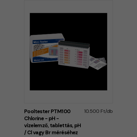
Pooltester PTM100
10.500 Ft/db
Chlorine - pH -
vízelemző, tablettás, pH
/ Cl vagy Br méréséhez