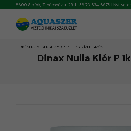
8600 Siófok, Tanácsház u. 29. | +36 70 334 6978 | Nyitvat
/
/
TERMÉKEK
MEDENCE
VEGYSZEREK / VÍZELEMZŐK
Dinax Nulla Klór P 1