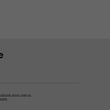
e
zájárulok ahhoz, hogy az
zelje.