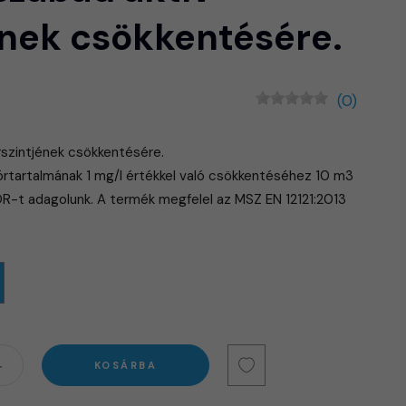
ének csökkentésére.
(0)
rszintjének csökkentésére.
órtartalmának 1 mg/l értékkel való csökkentéséhez 10 m3
ÓR-t adagolunk. A termék megfelel az MSZ EN 12121:2013
KOSÁRBA