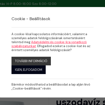
artás: H-P 8:00-16:00 Szo 8:00-12:00
Cookie - Beállítások
A cookie-kkal kapcsolatos információért, valamint a
személyes adatok feldolgozásának ismertetéséért
tekintsd meg
Adatvédelmi és cookie-kra vonatkozó
kg, 5kg Az uszodavíz szabad
szabályzatunkat
. Elfogadod ezeket a cookie-kat és az
érintett személyes adatok feldolgozását?
csökkentésére.
TOVÁBBI INFORMÁCIÓ
IGEN, ELFOGADOM
Bármikor módosíthatod a beállításodat a lap alján lévő
Dinax Nulla
„Cookie-beállítások” révén.
uszodavíz 