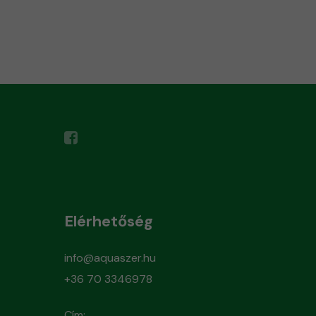
Elérhetőség
info@aquaszer.hu
+36 70 3346978
Cím: