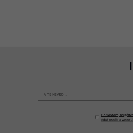
Elolvastam, megértet
Adatkezelő a webold