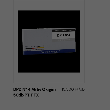
DPD N° 4 Aktív Oxigén
10.500 Ft/db
50db PT, FTX