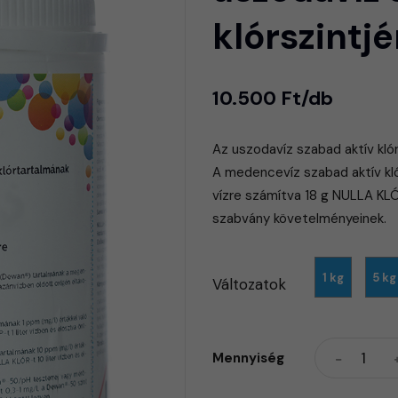
klórszintj
10.500 Ft/db
​Az uszodavíz szabad aktív kló
​A medencevíz szabad aktív kl
vízre számítva 18 g NULLA KL
szabvány követelményeinek.
1 kg
5 kg
Változatok
Mennyiség