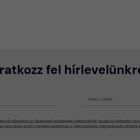
Iratkozz fel hírlevelünkr
tem és elfogadom az Adatkezelő adatkezelési tájékoztatóját, továbbá kifejezetten hoz
al használata során megadott adataimat a Tájékoztatóban meghatározott célokból ke