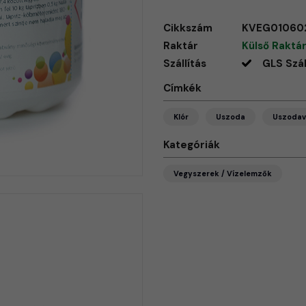
Cikkszám
KVEG01060
Raktár
Külső Raktár
Szállítás
GLS Szál
Címkék
Klór
Uszoda
Uszodav
Kategóriák
Vegyszerek / Vízelemzők