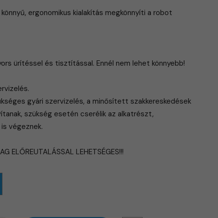
a könnyű, ergonomikus kialakítás megkönnyíti a robot
yors ürítéssel és tisztítással. Ennél nem lehet könnyebb!
rvizelés.
kséges gyári szervizelés, a minősített szakkereskedések
ítanak, szükség esetén cserélik az alkatrészt,
 is végeznek.
LAG ELŐREUTALÁSSAL LEHETSÉGES!!!