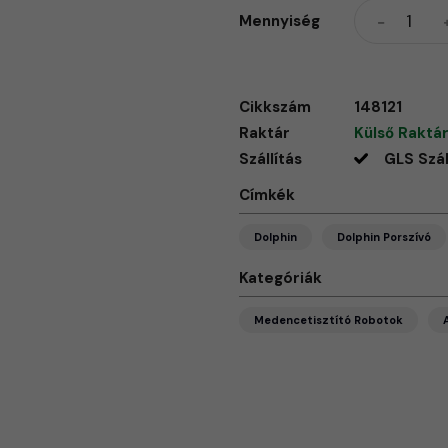
Mennyiség
Cikkszám
148121
Raktár
Külső Raktár
Szállítás
GLS Szál
Címkék
Dolphin
Dolphin Porszívó
Kategóriák
Medencetisztító Robotok