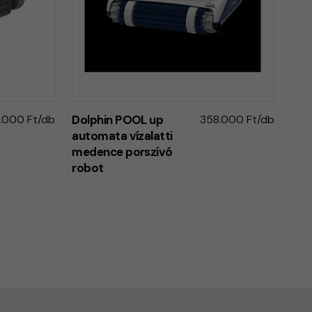
.000 Ft/db
Dolphin POOL up
358.000 Ft/db
automata vízalatti
medence porszívó
robot