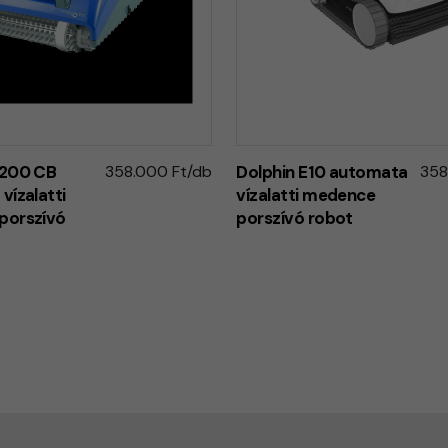
M200 CB
358.000 Ft/db
Dolphin E10 automata
358
vízalatti
vízalatti medence
porszívó
porszívó robot