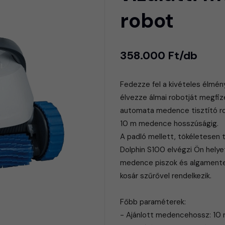
robot
358.000 Ft/db
Fedezze fel a kivételes élmén
élvezze álmai robotját megfiz
automata medence tisztító ro
10 m medence hosszúságig.
A padló mellett, tökéletesen ti
Dolphin S100 elvégzi Ön helye
medence piszok és algamentes 
kosár szűrővel rendelkezik.
Főbb paraméterek:
- Ajánlott medencehossz: 10