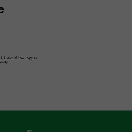
e
zájárulok ahhoz, hogy az
zelje.