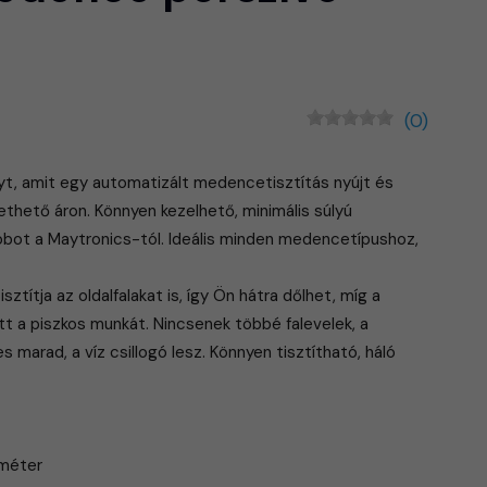
(0)
yt, amit egy automatizált medencetisztítás nyújt és
ethető áron. Könnyen kezelhető, minimális súlyú
bot a Maytronics-tól. Ideális minden medencetípushoz,
sztítja az oldalfalakat is, így Ön hátra dőlhet, míg a
tt a piszkos munkát. Nincsenek többé falevelek, a
marad, a víz csillogó lesz. Könnyen tisztítható, háló
 méter