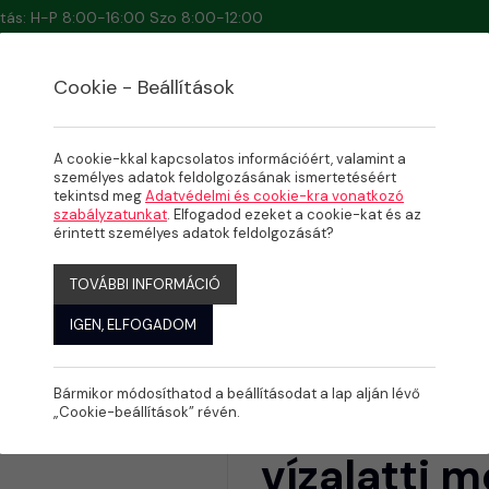
artás: H-P 8:00-16:00 Szo 8:00-12:00
Cookie - Beállítások
A cookie-kkal kapcsolatos információért, valamint a
személyes adatok feldolgozásának ismertetéséért
tekintsd meg
Adatvédelmi és cookie-kra vonatkozó
DENCETISZTÍTÓ ROBOTOK
szabályzatunkat
. Elfogadod ezeket a cookie-kat és az
vízalatti medence porszívó
érintett személyes adatok feldolgozását?
TOVÁBBI INFORMÁCIÓ
IGEN, ELFOGADOM
Bármikor módosíthatod a beállításodat a lap alján lévő
Dolphin S
„Cookie-beállítások” révén.
vízalatti 