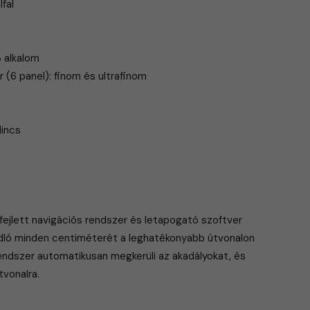
lfal
3 alkalom
 (6 panel): finom és ultrafinom
Nincs
fejlett navigációs rendszer és letapogató szoftver
 padló minden centiméterét a leghatékonyabb útvonalon
rendszer automatikusan megkerüli az akadályokat, és
tvonalra.