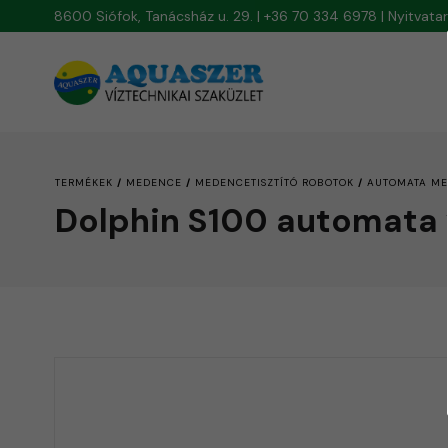
8600 Siófok, Tanácsház u. 29. | +36 70 334 6978 | Nyitvat
/
/
/
TERMÉKEK
MEDENCE
MEDENCETISZTÍTÓ ROBOTOK
AUTOMATA ME
Dolphin S100 automata 