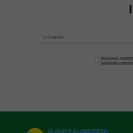
Elolvastam, megértet
Adatkezelő a webold