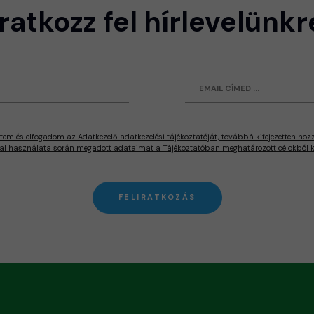
Iratkozz fel hírlevelünkr
tem és elfogadom az Adatkezelő adatkezelési tájékoztatóját, továbbá kifejezetten hoz
al használata során megadott adataimat a Tájékoztatóban meghatározott célokból ke
FELIRATKOZÁS