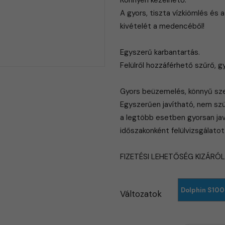
Könnyen kezelhető.
A gyors, tiszta vízkiömlés és 
kivételét a medencéből!
Egyszerű karbantartás.
Felülről hozzáférhető szűrő, g
Gyors beüzemelés, könnyű sze
Egyszerűen javítható, nem szü
a legtöbb esetben gyorsan jav
időszakonként felülvizsgálatot
FIZETÉSI LEHETŐSÉG KIZÁRÓ
Dolphin S100
Változatok