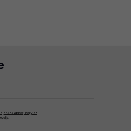
e
zájárulok ahhoz, hogy az
zelje.