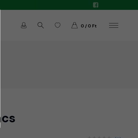
0 / 0 Ft
acs