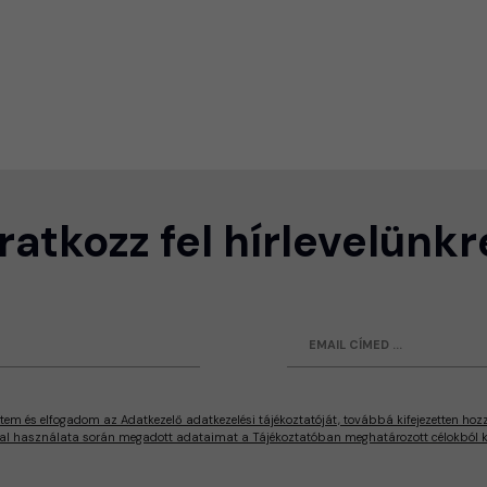
Iratkozz fel hírlevelünkr
tem és elfogadom az Adatkezelő adatkezelési tájékoztatóját, továbbá kifejezetten hoz
al használata során megadott adataimat a Tájékoztatóban meghatározott célokból ke