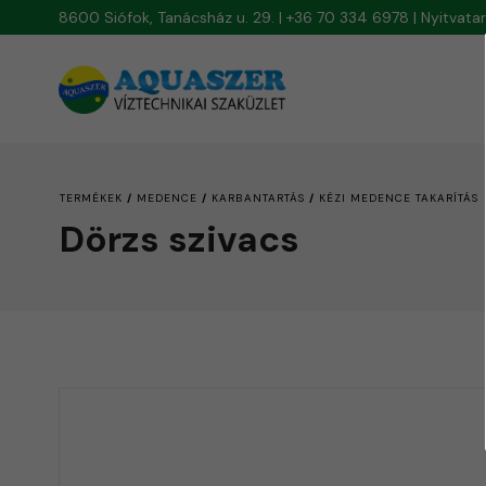
8600 Siófok, Tanácsház u. 29. | +36 70 334 6978 | Nyitvat
/
/
/
TERMÉKEK
MEDENCE
KARBANTARTÁS
KÉZI MEDENCE TAKARÍTÁS
Dörzs szivacs