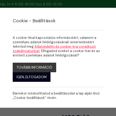
artás: H-P 8:00-16:00 Szo 8:00-12:00
Cookie - Beállítások
A cookie-kkal kapcsolatos információért, valamint a
személyes adatok feldolgozásának ismertetéséért
tekintsd meg
Adatvédelmi és cookie-kra vonatkozó
szabályzatunkat
. Elfogadod ezeket a cookie-kat és az
érintett személyes adatok feldolgozását?
TOVÁBBI INFORMÁCIÓ
IGEN, ELFOGADOM
Bármikor módosíthatod a beállításodat a lap alján lévő
Dörzs sziv
„Cookie-beállítások” révén.