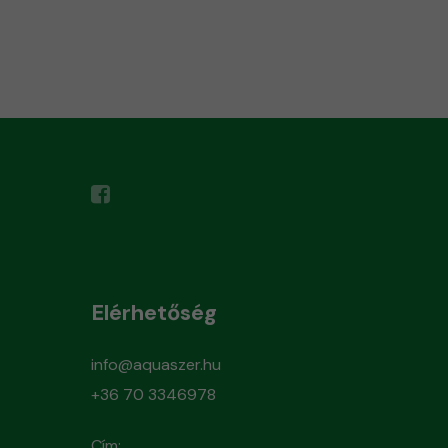
Elérhetőség
info@aquaszer.hu
+36 70 3346978
Cím: