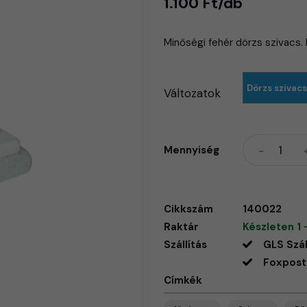
1.100 Ft/db
Minőségi fehér dörzs szivacs.
Dörzs szivacs
Változatok
Mennyiség
Cikkszám
140022
Raktár
Készleten 1 
Szállítás
GLS Szál
Foxpost 
Címkék