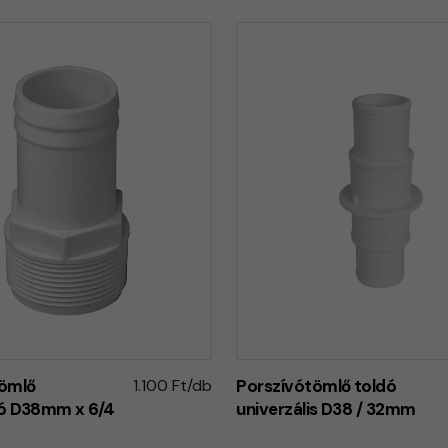
tömlő
1.100 Ft/db
Porszívótömlő toldó
zó D38mm x 6/4
univerzális D38 / 32mm