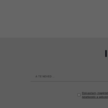
Elolvastam, megértet
Adatkezelő a webold