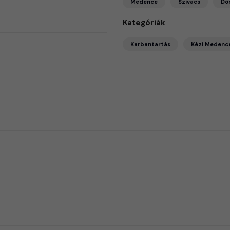
Medence
Szivacs
Dö
Kategóriák
Karbantartás
Kézi Medence