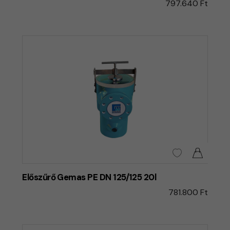
797.640 Ft
Előszűrő Gemas PE DN 125/125 20l
781.800 Ft