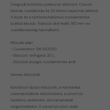
Üvegszál erősítésű poliészter előszűrő. Csúszó
karimás csatlakozás és 20 literes kapacitás jellemzi.
A kosár és a nyitómechanizmus rozsdamentes
acélból készült. Átlátszó akril fedél. 160 mm-es
csatlakozásokig használható.
Műszaki adat
- Csonkméret: DN 100/100
- Előszűrő térfogata: 20 L
- Előszűrő anyaga: rozsdamentes acél
Gemas előszűrők
Különböző típusú előszűrők, a mechanikai
szennyeződések előszűrésére, a szivattyú
hatékony védelmére, élettartamának
megnövelésére. A szivattyú szívó oldali