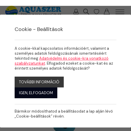
0 / 0 Ft
Cookie - Beállítások
/
/
/
TERMÉKEK
MEDENCE
MEDENCE GÉPÉSZET
SZIVATTYÚK
A cookie-kkal kapcsolatos információért, valamint a
személyes adatok feldolgozásának ismertetéséért
tekintsd meg
Adatvédelmi és cookie-kra vonatkozó
szabályzatunkat
. Elfogadod ezeket a cookie-kat és az
érintett személyes adatok feldolgozását?
TOVÁBBI INFORMÁCIÓ
IGEN, ELFOGADOM
Bármikor módosíthatod a beállításodat a lap alján lévő
„Cookie-beállítások” révén.