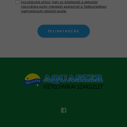
hozzájárulok ahhoz, hogy az Adatkezelő a weboldal
használata során megadott adataimat a Tájékoztatóban
meghatározott célokból kezelje.
FELIRATKOZÁS