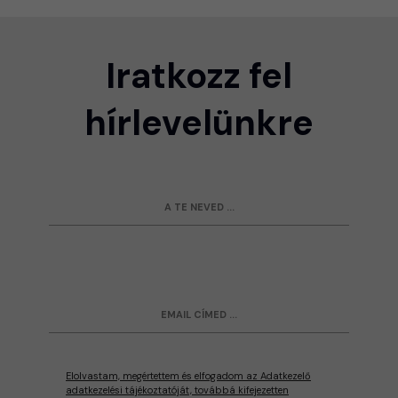
Iratkozz fel
hírlevelünkre
Elolvastam, megértettem és elfogadom az Adatkezelő
adatkezelési tájékoztatóját, továbbá kifejezetten