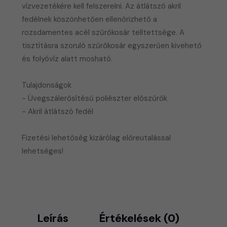
vízvezetékére kell felszerelni. Az átlátszó akril
fedélnek köszönhetően ellenőrizhető a
rozsdamentes acél szűrőkosár telítettsége. A
tisztításra szoruló szűrőkosár egyszerűen kivehető
és folyóvíz alatt mosható.
Tulajdonságok
- Üvegszálerősítésű poliészter előszűrők
- Akril átlátszó fedél
​Fizetési lehetőség kizárólag előreutalással
lehetséges!
Leírás
Értékelések (0)