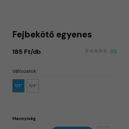
Fejbekötő egyenes
185 Ft/db
(0)
Változatok
1/2"
3/4"
Mennyiség