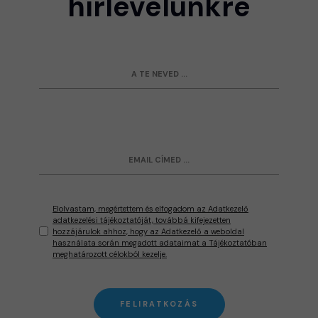
hírlevelünkre
Elolvastam, megértettem és elfogadom az Adatkezelő
adatkezelési tájékoztatóját, továbbá kifejezetten
hozzájárulok ahhoz, hogy az Adatkezelő a weboldal
használata során megadott adataimat a Tájékoztatóban
meghatározott célokból kezelje.
FELIRATKOZÁS