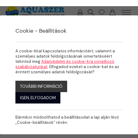
0 / 0 Ft
Cookie - Beállítások
/
/
TERMÉKEK
ÖNTÖZÉS
SZELEP- ÉS FEJBEKÖTŐ IDOMOK
A cookie-kkal kapcsolatos információért, valamint a
személyes adatok feldolgozásának ismertetéséért
tekintsd meg
Adatvédelmi és cookie-kra vonatkozó
szabályzatunkat
. Elfogadod ezeket a cookie-kat és az
érintett személyes adatok feldolgozását?
TOVÁBBI INFORMÁCIÓ
IGEN, ELFOGADOM
Bármikor módosíthatod a beállításodat a lap alján lévő
„Cookie-beállítások” révén.