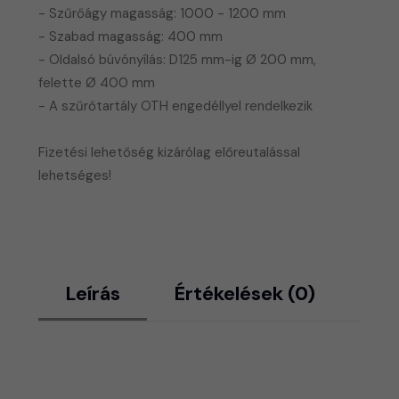
- Szűrőágy magasság: 1000 - 1200 mm
- Szabad magasság: 400 mm
- Oldalsó búvónyílás: D125 mm-ig Ø 200 mm,
felette Ø 400 mm
- A szűrőtartály OTH engedéllyel rendelkezik
​Fizetési lehetőség kizárólag előreutalással
lehetséges!
Leírás
Értékelések (0)