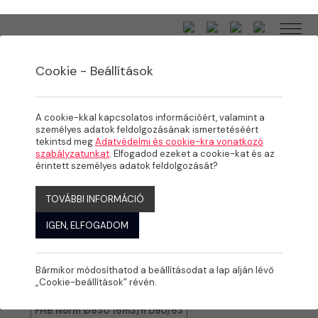
Cookie - Beállítások
/
/
/
TERMÉKEK
MEDENCE
MEDENCE GÉPÉSZET
SZŰRÉS
A cookie-kkal kapcsolatos információért, valamint a
személyes adatok feldolgozásának ismertetéséért
FHB Norm szűrőtartály
tekintsd meg
Adatvédelmi és cookie-kra vonatkozó
szabályzatunkat
. Elfogadod ezeket a cookie-kat és az
érintett személyes adatok feldolgozását?
2.666.000 Ft/db
(0)
TOVÁBBI INFORMÁCIÓ
IGEN, ELFOGADOM
Változatok
Bármikor módosíthatod a beállításodat a lap alján lévő
FHB Norm Ø630 9m3/h D75/50
„Cookie-beállítások” révén.
FHB Norm Ø830 16m3/h D90/63