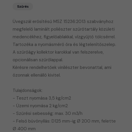
Szűrés
Üvegszál erősítésű MSZ 15236:2013 szabványhoz
megfelelő laminált poliészter szűrőtartály közületi
medencékhez, figyelőablakkal, vízgyűjtő tölcsérrel.
​Tartozéka a nyomásmérő óra és légtelenítőszelep.
A szűrőágy kollektor karokkal van felszerelve,
opcionálisan szűrőlappal.
Kérésre rendelhetőek vinilészter bevonattal, ami
ózonnak ellenálló kivitel.
Tulajdonságok:
- Teszt nyomása 3,5 kg/cm2
- Üzemi nyomása 2 kg/cm2
- Szűrési sebesség: max. 30 m3/h
- Felső búvónyílás: D125 mm-ig Ø 200 mm, felette
Ø 400 mm