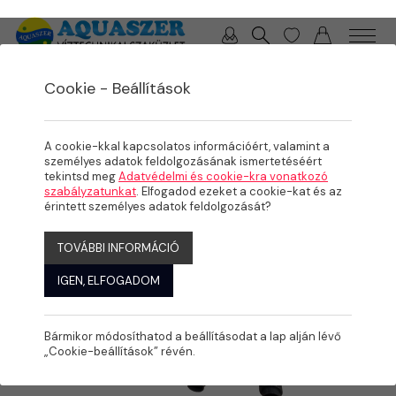
0 / 0 Ft
Cookie - Beállítások
/
/
/
TERMÉKEK
MEDENCE
MEDENCE GÉPÉSZET
VÍZKEZELÉS
A cookie-kkal kapcsolatos információért, valamint a
személyes adatok feldolgozásának ismertetéséért
tekintsd meg
Adatvédelmi és cookie-kra vonatkozó
szabályzatunkat
. Elfogadod ezeket a cookie-kat és az
érintett személyes adatok feldolgozását?
TOVÁBBI INFORMÁCIÓ
IGEN, ELFOGADOM
Bármikor módosíthatod a beállításodat a lap alján lévő
„Cookie-beállítások” révén.