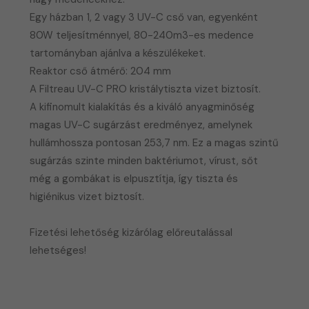
Egy házban 1, 2 vagy 3 UV-C cső van, egyenként
80W teljesítménnyel, 80-240m3-es medence
tartományban ajánlva a készülékeket.
​Reaktor cső átmérő: 204 mm
A Filtreau UV-C PRO kristálytiszta vizet biztosít.
A kifinomult kialakítás és a kiváló anyagminőség
magas UV-C sugárzást eredményez, amelynek
hullámhossza pontosan 253,7 nm. Ez a magas szintű
sugárzás szinte minden baktériumot, vírust, sőt
még a gombákat is elpusztítja, így tiszta és
higiénikus vizet biztosít.
​Fizetési lehetőség kizárólag előreutalással
lehetséges!