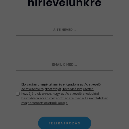
hírlevelünkre
Elolvastam, megértettem és elfogadom az Adatkezelő
adatkezelési tájékoztatóját, továbbá kifejezetten
hozzájárulok ahhoz, hogy az Adatkezelő a weboldal
használata során megadott adataimat a Tájékoztatóban
meghatározott célokból kezelje.
FELIRATKOZÁS