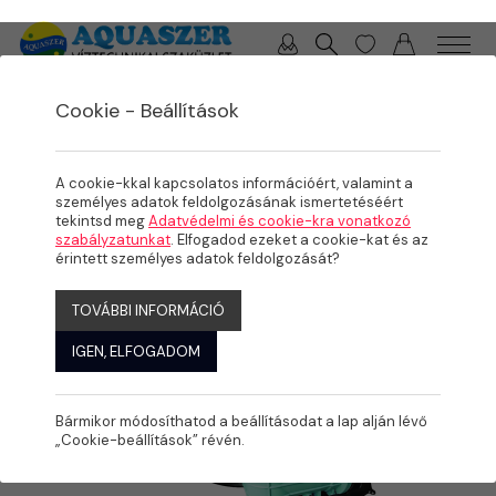
0 / 0 Ft
Cookie - Beállítások
/
/
/
TERMÉKEK
MEDENCE
MEDENCE GÉPÉSZET
SZŰRŐSZETTEK
A cookie-kkal kapcsolatos információért, valamint a
személyes adatok feldolgozásának ismertetéséért
tekintsd meg
Adatvédelmi és cookie-kra vonatkozó
szabályzatunkat
. Elfogadod ezeket a cookie-kat és az
érintett személyes adatok feldolgozását?
TOVÁBBI INFORMÁCIÓ
IGEN, ELFOGADOM
Bármikor módosíthatod a beállításodat a lap alján lévő
„Cookie-beállítások” révén.