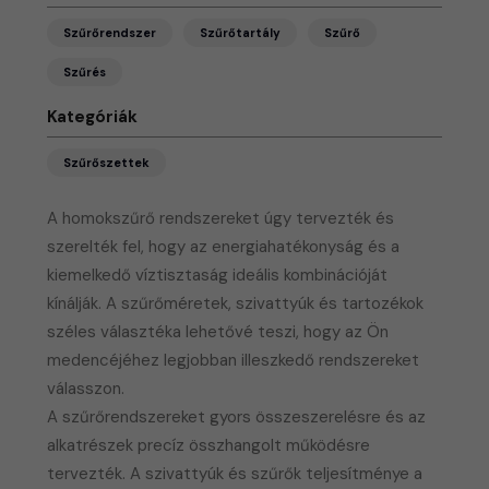
Szűrőrendszer
Szűrőtartály
Szűrő
Szűrés
Kategóriák
Szűrőszettek
A homokszűrő rendszereket úgy tervezték és
szerelték fel, hogy az energiahatékonyság és a
kiemelkedő víztisztaság ideális kombinációját
kínálják. A szűrőméretek, szivattyúk és tartozékok
széles választéka lehetővé teszi, hogy az Ön
medencéjéhez legjobban illeszkedő rendszereket
válasszon.
A szűrőrendszereket gyors összeszerelésre és az
alkatrészek precíz összhangolt működésre
tervezték. A szivattyúk és szűrők teljesítménye a