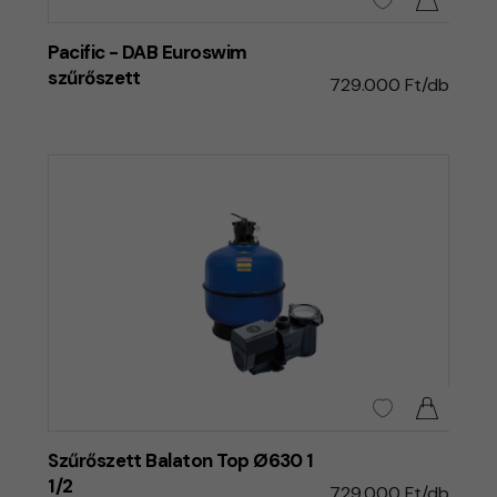
Pacific - DAB Euroswim
szűrőszett
729.000 Ft/db
Szűrőszett Balaton Top Ø630 1
1/2
729.000 Ft/db