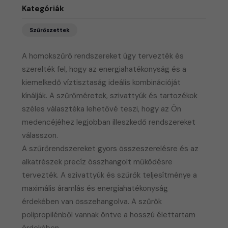
Kategóriák
Szűrőszettek
A homokszűrő rendszereket úgy tervezték és
szerelték fel, hogy az energiahatékonyság és a
kiemelkedő víztisztaság ideális kombinációját
kínálják. A szűrőméretek, szivattyúk és tartozékok
széles választéka lehetővé teszi, hogy az Ön
medencéjéhez legjobban illeszkedő rendszereket
válasszon.
A szűrőrendszereket gyors összeszerelésre és az
alkatrészek precíz összhangolt működésre
tervezték. A szivattyúk és szűrők teljesítménye a
maximális áramlás és energiahatékonyság
érdekében van összehangolva. A szűrők
polipropilénből vannak öntve a hosszú élettartam
érdekében.