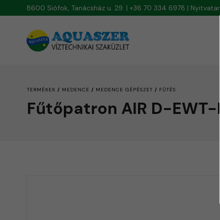
8600 Siófok, Tanácsház u. 29. | +36 70 334 6978 | Nyitvat
/
/
/
TERMÉKEK
MEDENCE
MEDENCE GÉPÉSZET
FŰTÉS
Fűtőpatron AIR D-EWT-L