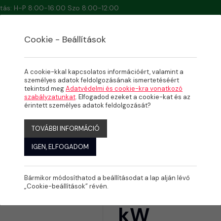
artás: H-P 8:00-16:00 Szo 8:00-12:00
Cookie - Beállítások
A cookie-kkal kapcsolatos információért, valamint a
személyes adatok feldolgozásának ismertetéséért
tekintsd meg
Adatvédelmi és cookie-kra vonatkozó
szabályzatunkat
. Elfogadod ezeket a cookie-kat és az
 1,5 kW
érintett személyes adatok feldolgozását?
TOVÁBBI INFORMÁCIÓ
IGEN, ELFOGADOM
Bármikor módosíthatod a beállításodat a lap alján lévő
Fűtőpatron
„Cookie-beállítások” révén.
kW