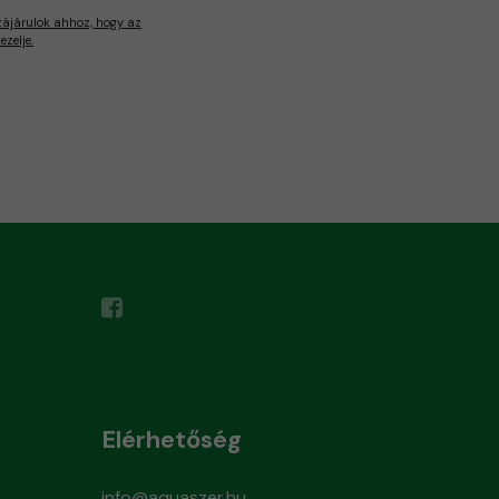
zájárulok ahhoz, hogy az
zelje.
Elérhetőség
info@aquaszer.hu