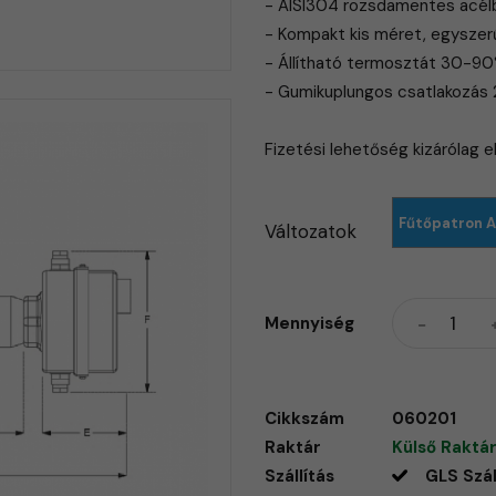
- AISI304 rozsdamentes acélb
- Kompakt kis méret, egyszer
- Állítható termosztát 30-9
- Gumikuplungos csatlakozás
​Fizetési lehetőség kizárólag 
Fűtőpatron A
Változatok
Mennyiség
Cikkszám
060201
Raktár
Külső Raktár
Szállítás
GLS Szál