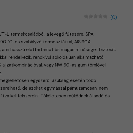
(0)
T-L termékcsaládból, a levegő fűtésére, SPA
0-90 °C-os szabályzó termosztáttal, AISI304
, ami hosszú élettartamot és magas minőséget biztosít.
kkal rendelkezik, rendkívül sokoldalúan alkalmazható.
IG aljzatkombinációval, vagy NW 60-as gumitömlővel
.
e meglehetősen egyszerű. Szükség esetén több
lszerelhető, de azokat egymással párhuzamosan, nem
ítva kell felszerelni. Tökéletesen működnek állandó és