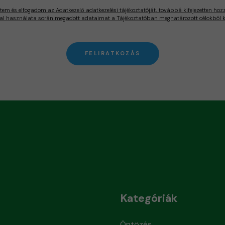
tem és elfogadom az Adatkezelő adatkezelési tájékoztatóját, továbbá kifejezetten hoz
al használata során megadott adataimat a Tájékoztatóban meghatározott célokból ke
FELIRATKOZÁS
Kategóriák
Öntözés