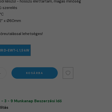
ól készül - hosszú élettartam, magas minőség
ű szerelés
0°C
 2” x Ø60mm
előreutalással lehetséges!
IR D-EWT-L 1,5 kW
KOSÁRBA
 - 3 - 9 Munkanap Beszerzési Idő
lítás