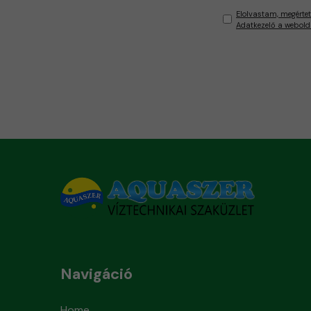
Elolvastam, megértet
Adatkezelő a webold
Navigáció
Home