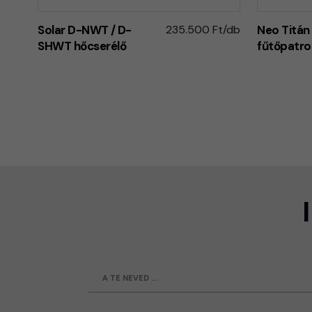
Solar D-NWT / D-
235.500 Ft/db
Neo Titá
SHWT hőcserélő
fűtőpatro