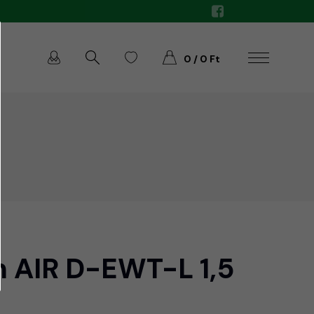
0 / 0 Ft
 AIR D-EWT-L 1,5