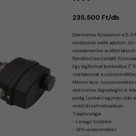
235.500 Ft/db
Elektromos fűtőpatron a D-EW
rendszerek mellé ajánlott. 3
rozsdamentes acélból készült
Rendkívül korrózióálló fűtőruda
Egy légfúvóval kombinálva 2" 
csatlakoznak a csővezetékhez
​Mérete kicsi, összeszerelés
elektromos légmelegítő is fe
pedig (sorban) egymás után áll
mobil létesítményekben.
Tulajdonságai:
- Levegő fűtésére
- SPA rendszerekhez