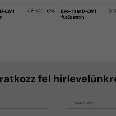
n D-EWT
235.500 Ft/db
Evo-Titán D-EWT
235
n
fűtőpatron
Iratkozz fel hírlevelünkr