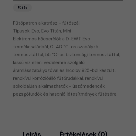
Fűtés
Fűtőpatron alkatrész - fűtőszál.
Típusok: Evo, Evo Titán, Mini
Elektromos hőcserélők a D-EWT Evo
termékcsaládból, 0-40 °C-os szabályzó
termosztáttal, 55 °C-os biztonsági termosztáttal,
lassú víz elleni védelemre szolgáló
áramlásszabályozóval és Incoloy 825-ből készült,
rendkívül korrózióálló fűtőrudakkal, rendkívül
sokoldalúan alkalmazhatók - úszómedencék,
pezsgőfürdők és hasonló létesítmények fűtésére.
Leírás
Értékelések (0)