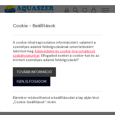
0 / 0 Ft
Cookie - Beállítások
/
/
/
TERMÉKEK
MEDENCE
MEDENCE GÉPÉSZET
FŰTÉS
A cookie-kkal kapcsolatos információért, valamint a
személyes adatok feldolgozásának ismertetéséért
tekintsd meg
Adatvédelmi és cookie-kra vonatkozó
szabályzatunkat
. Elfogadod ezeket a cookie-kat és az
érintett személyes adatok feldolgozását?
TOVÁBBI INFORMÁCIÓ
IGEN, ELFOGADOM
Bármikor módosíthatod a beállításodat a lap alján lévő
„Cookie-beállítások” révén.