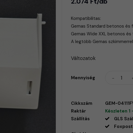
2.074 Ft/db
Kompatibilitas:
Gemas Standard betonos és f
Gemas Wide XXL betonos és f
A legtöbb Gemas szkimmerrel 
Változatok
Mennyiség
Cikkszám
GEM-04111
Raktár
Készleten 1 
Szállítás
GLS Szál
Foxpost 