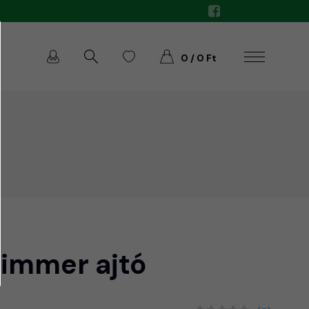
0 / 0 Ft
immer ajtó