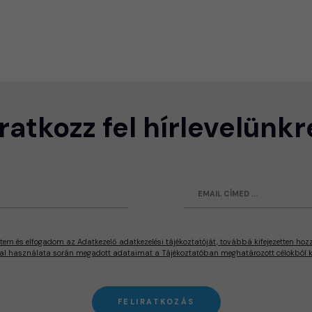
Iratkozz fel hírlevelünkr
tem és elfogadom az Adatkezelő adatkezelési tájékoztatóját, továbbá kifejezetten hoz
al használata során megadott adataimat a Tájékoztatóban meghatározott célokból ke
FELIRATKOZÁS