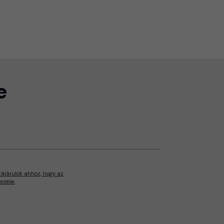
e
zájárulok ahhoz, hogy az
zelje.