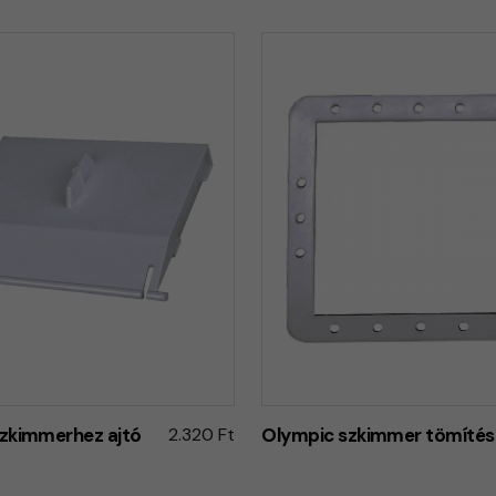
zkimmerhez ajtó
2.320 Ft
Olympic szkimmer tömítés