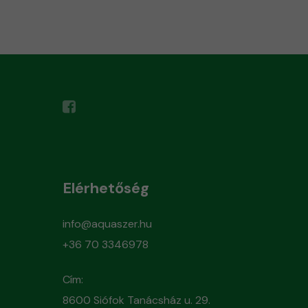
Elérhetőség
info@aquaszer.hu
+36 70 3346978
Cím:
8600 Siófok Tanácsház u. 29.