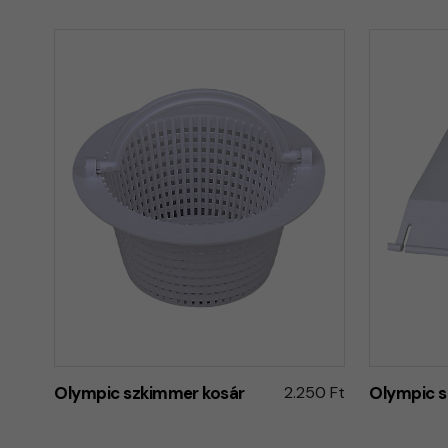
Olympic szkimmer kosár
2.250 Ft
Olympic s