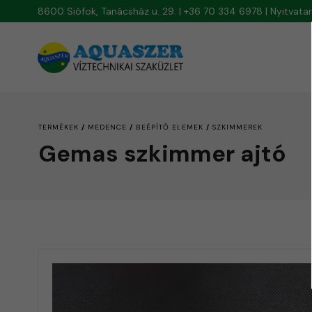
8600 Siófok, Tanácsház u. 29. | +36 70 334 6978 | Nyitvat
/
/
/
TERMÉKEK
MEDENCE
BEÉPÍTŐ ELEMEK
SZKIMMEREK
Gemas szkimmer ajtó