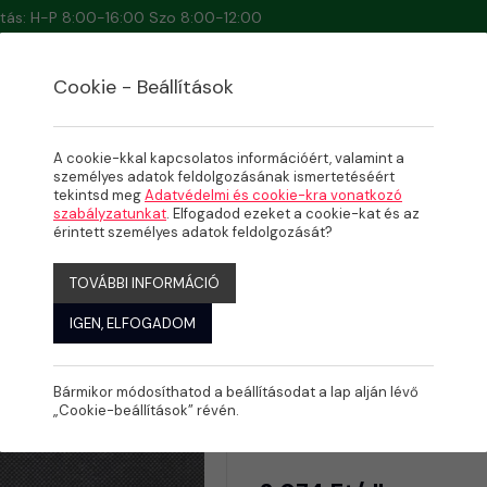
artás: H-P 8:00-16:00 Szo 8:00-12:00
Cookie - Beállítások
A cookie-kkal kapcsolatos információért, valamint a
személyes adatok feldolgozásának ismertetéséért
tekintsd meg
Adatvédelmi és cookie-kra vonatkozó
szabályzatunkat
. Elfogadod ezeket a cookie-kat és az
érintett személyes adatok feldolgozását?
TOVÁBBI INFORMÁCIÓ
IGEN, ELFOGADOM
Bármikor módosíthatod a beállításodat a lap alján lévő
Gemas szk
„Cookie-beállítások” révén.