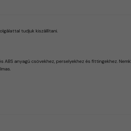
álattal tudjuk kiszállítani.
C és ABS anyagú csövekhez, perselyekhez és fittingekhez. Nem
almas.