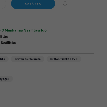
KOSÁRBA
- 3 Munkanap Szállítási Idő
lítás
Szállítás
tító
Griffon Zsírtalanító
Griffon Tisztító PVC
anyagok