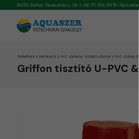
8600 Siófok, Tanácsház u. 29. | +36 70 334 6978 | Nyitvat
/
/
/
TERMÉKEK
MEDENCE
PVC IDOMOK, SZERELVÉNYEK
PVC SZERELÉ
Griffon tisztító U-PVC 