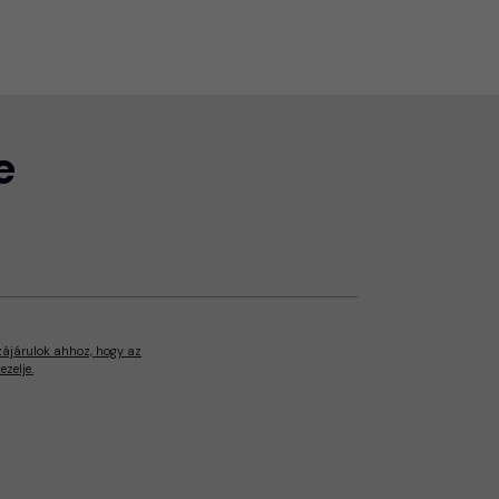
e
zájárulok ahhoz, hogy az
zelje.