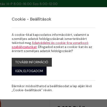
artás: H-P 8:00-16:00 Szo 8:00-12:00
Cookie - Beállítások
A cookie-kkal kapcsolatos információért, valamint a
személyes adatok feldolgozásának ismertetéséért
tekintsd meg
Adatvédelmi és cookie-kra vonatkozó
S, RAGASZTÁS, SEGÉDANYAGOK
szabályzatunkat
. Elfogadod ezeket a cookie-kat és az
& ABS
érintett személyes adatok feldolgozását?
TOVÁBBI INFORMÁCIÓ
IGEN, ELFOGADOM
Bármikor módosíthatod a beállításodat a lap alján lévő
Griffon ti
„Cookie-beállítások” révén.