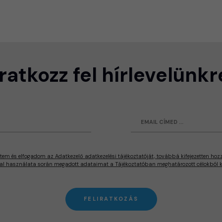
Iratkozz fel hírlevelünkr
tem és elfogadom az Adatkezelő adatkezelési tájékoztatóját, továbbá kifejezetten hoz
al használata során megadott adataimat a Tájékoztatóban meghatározott célokból ke
FELIRATKOZÁS