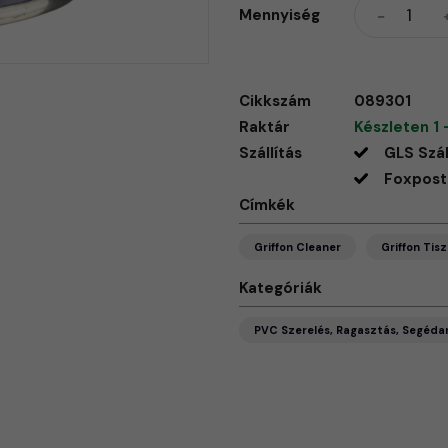
Mennyiség
Cikkszám
089301
Raktár
Készleten 1 
Szállítás
GLS Szál
Foxpost 
Címkék
Griffon Cleaner
Griffon Tisz
Kategóriák
PVC Szerelés, Ragasztás, Segéd