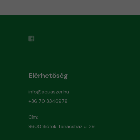
Elérhetőség
info@aquaszer.hu
+36 70 3346978
Cím:
8600 Siófok Tanácsház u. 29.