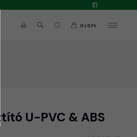
0 / 0 Ft
sztító U-PVC & ABS