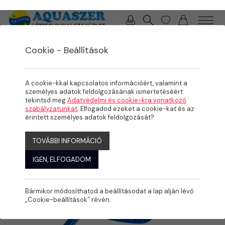
0 / 0 Ft
Cookie - Beállítások
/
/
/
TERMÉKEK
MEDENCE
KARBANTARTÁS
KÉZI MEDENCE TAKARÍTÁS
A cookie-kkal kapcsolatos információért, valamint a
személyes adatok feldolgozásának ismertetéséért
tekintsd meg
Adatvédelmi és cookie-kra vonatkozó
szabályzatunkat
. Elfogadod ezeket a cookie-kat és az
érintett személyes adatok feldolgozását?
TOVÁBBI INFORMÁCIÓ
IGEN, ELFOGADOM
Bármikor módosíthatod a beállításodat a lap alján lévő
„Cookie-beállítások” révén.