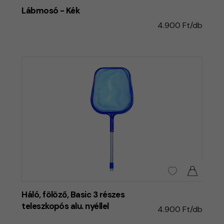
Lábmosó - Kék
4.900 Ft/db
Háló, fölöző, Basic 3 részes
teleszkopós alu. nyéllel
4.900 Ft/db