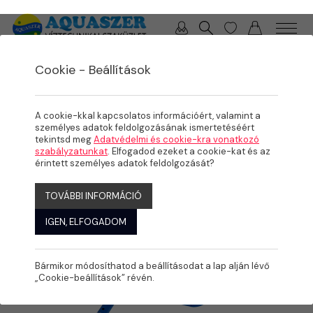
0 / 0 Ft
Cookie - Beállítások
/
/
/
TERMÉKEK
MEDENCE
KARBANTARTÁS
KÉZI MEDENCE TAKARÍTÁS
A cookie-kkal kapcsolatos információért, valamint a
személyes adatok feldolgozásának ismertetéséért
tekintsd meg
Adatvédelmi és cookie-kra vonatkozó
szabályzatunkat
. Elfogadod ezeket a cookie-kat és az
érintett személyes adatok feldolgozását?
TOVÁBBI INFORMÁCIÓ
IGEN, ELFOGADOM
Bármikor módosíthatod a beállításodat a lap alján lévő
„Cookie-beállítások” révén.