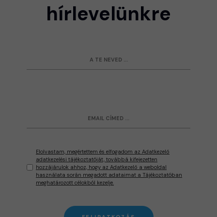
hírlevelünkre
Elolvastam, megértettem és elfogadom az Adatkezelő
adatkezelési tájékoztatóját, továbbá kifejezetten
hozzájárulok ahhoz, hogy az Adatkezelő a weboldal
használata során megadott adataimat a Tájékoztatóban
meghatározott célokból kezelje.
FELIRATKOZÁS