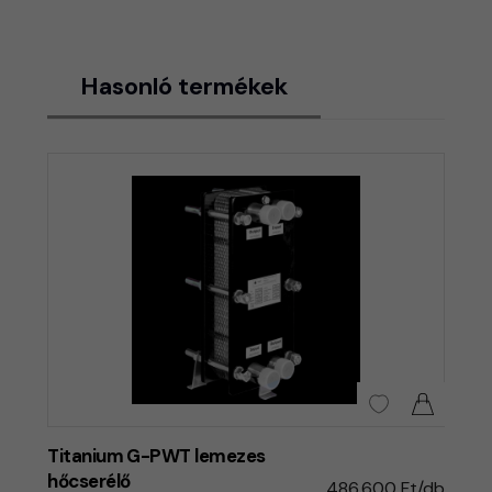
Hasonló termékek
Titanium G-PWT lemezes
hőcserélő
486.600 Ft/db