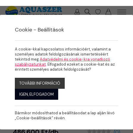
0 / 0 Ft
Cookie - Beállítások
/
/
/
TERMÉKEK
MEDENCE
MEDENCE GÉPÉSZET
FŰTÉS
A cookie-kkal kapcsolatos információért, valamint a
személyes adatok feldolgozásának ismertetéséért
tekintsd meg
Adatvédelmi és cookie-kra vonatkozó
szabályzatunkat
. Elfogadod ezeket a cookie-kat és az
érintett személyes adatok feldolgozását?
TOVÁBBI INFORMÁCIÓ
IGEN, ELFOGADOM
Hőcserélő D-HWT 115 -
154 kW
Bármikor módosíthatod a beállításodat a lap alján lévő
„Cookie-beállítások” révén.
486.600 Ft/db
(0)