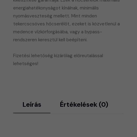
kikészítése garantálja. Ezek a hőcserélők maximális
energiahatékonyságot kínálnak, minimális
nyomásveszteség mellett. Mint minden
tekercscsöves hőcserélőt, ezeket is közvetlenül a
medence vízkörforgásába, vagy a bypass-
rendszeren keresztül kell beépíteni.
​Fizetési lehetőség kizárólag előreutalással
lehetséges!
Leírás
Értékelések (0)