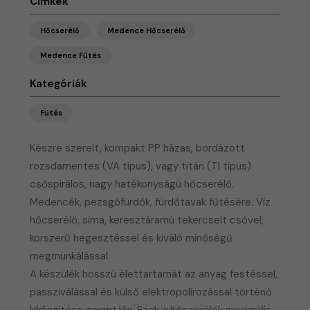
Címkék
Hőcserélő
Medence Hőcserélő
Medence Fűtés
Kategóriák
Fűtés
Készre szerelt, kompakt PP házas, bordázott
rozsdamentes (VA típus), vagy titán (TI típus)
csőspirálos, nagy hatékonyságú hőcserélő.
Medencék, pezsgőfürdők, fürdőtavak fűtésére. Víz
hőcserélő, sima, keresztáramú tekercselt csővel,
korszerű hegesztéssel és kiváló minőségű
megmunkálással.
A készülék hosszú élettartamát az anyag festéssel,
passziválással és külső elektropolírozással történő