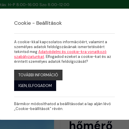
artás: H-P 8:00-16:00 Szo 8:00-12:00
Cookie - Beállítások
A cookie-kkal kapcsolatos információért, valamint a
személyes adatok feldolgozásának ismertetéséért
tekintsd meg
Adatvédelmi és cookie-kra vonatkozó
szabályzatunkat
. Elfogadod ezeket a cookie-kat és az
s hőmérő
érintett személyes adatok feldolgozását?
TOVÁBBI INFORMÁCIÓ
IGEN, ELFOGADOM
Bármikor módosíthatod a beállításodat a lap alján lévő
Hőmérő - D
„Cookie-beállítások” révén.
hőmérő