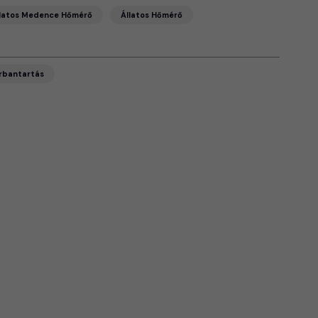
latos Medence Hőmérő
Állatos Hőmérő
rbantartás