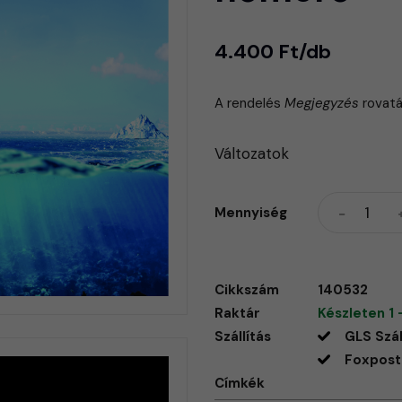
4.400 Ft/db
A rendelés
Megjegyzés
rovatá
Változatok
Mennyiség
Cikkszám
140532
Raktár
Készleten 1 
Szállítás
GLS Szál
Foxpost 
Címkék