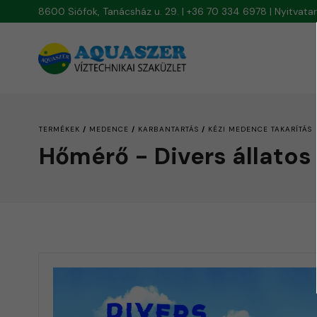
8600 Siófok, Tanácsház u. 29. | +36 70 334 6978 | Nyitvat
/
/
/
TERMÉKEK
MEDENCE
KARBANTARTÁS
KÉZI MEDENCE TAKARÍTÁS
Hőmérő - Divers állato