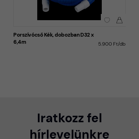
Porszívócső Kék, dobozban D32 x
6,4m
5.900 Ft/db
Iratkozz fel
hírlevelünkre