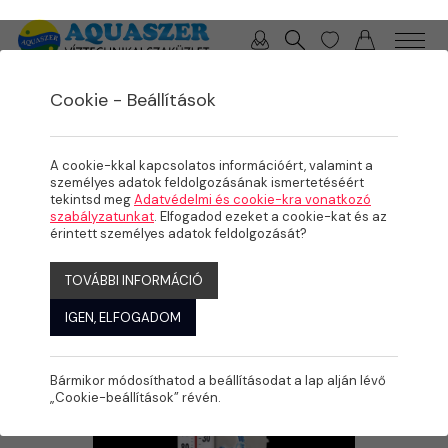
0 / 0 Ft
Cookie - Beállítások
/
/
/
TERMÉKEK
MEDENCE
KARBANTARTÁS
KÉZI MEDENCE TAKARÍTÁS
A cookie-kkal kapcsolatos információért, valamint a
személyes adatok feldolgozásának ismertetéséért
tekintsd meg
Adatvédelmi és cookie-kra vonatkozó
szabályzatunkat
. Elfogadod ezeket a cookie-kat és az
érintett személyes adatok feldolgozását?
TOVÁBBI INFORMÁCIÓ
IGEN, ELFOGADOM
Bármikor módosíthatod a beállításodat a lap alján lévő
„Cookie-beállítások” révén.