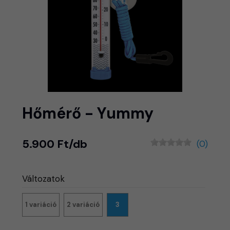
Hőmérő - Yummy
5.900 Ft/db
(0)
Változatok
1 variáció
2 variáció
3