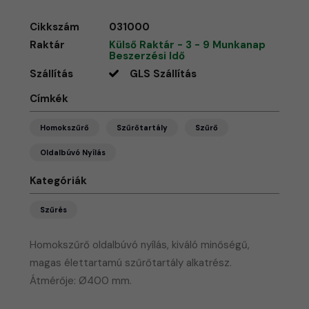
Cikkszám
031000
Raktár
Külső Raktár - 3 - 9 Munkanap
Beszerzési Idő
Szállítás
GLS Szállítás
Címkék
Homokszűrő
Szűrőtartály
Szűrő
Oldalbúvó Nyílás
Kategóriák
Szűrés
Homokszűrő oldalbúvó nyílás, kiváló minőségű,
magas élettartamú szűrőtartály alkatrész.
Átmérője: Ø400 mm.