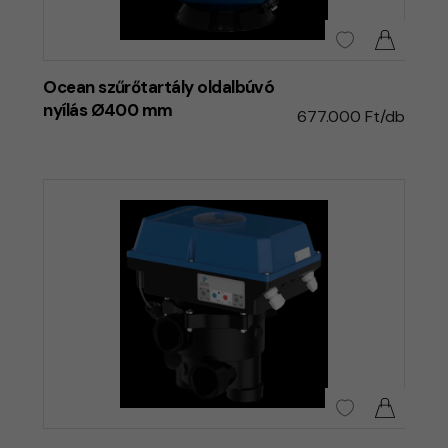
Ocean szűrőtartály oldalbúvó
nyílás Ø400 mm
677.000 Ft/db