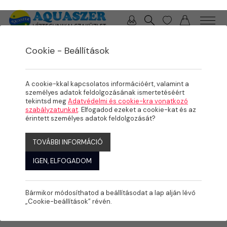
0 / 0 Ft
Cookie - Beállítások
/
/
/
TERMÉKEK
MEDENCE
MEDENCE GÉPÉSZET
SZŰRÉS
A cookie-kkal kapcsolatos információért, valamint a
személyes adatok feldolgozásának ismertetéséért
tekintsd meg
Adatvédelmi és cookie-kra vonatkozó
szabályzatunkat
. Elfogadod ezeket a cookie-kat és az
érintett személyes adatok feldolgozását?
TOVÁBBI INFORMÁCIÓ
IGEN, ELFOGADOM
Bármikor módosíthatod a beállításodat a lap alján lévő
„Cookie-beállítások” révén.