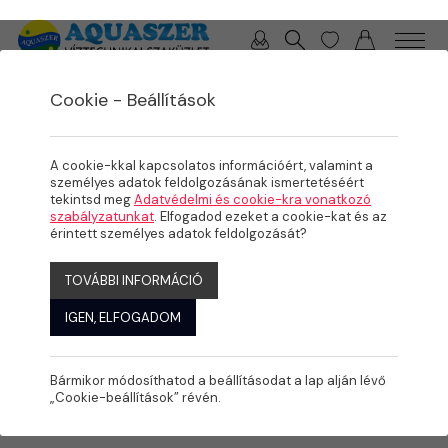
0 / 0 Ft
Cookie - Beállítások
/
/
TERMÉKEK
ÖNTÖZÉS
FÚVÓKÁK, SZÓRÓFEJEK
A cookie-kkal kapcsolatos információért, valamint a
személyes adatok feldolgozásának ismertetéséért
tekintsd meg
Adatvédelmi és cookie-kra vonatkozó
szabályzatunkat
. Elfogadod ezeket a cookie-kat és az
érintett személyes adatok feldolgozását?
TOVÁBBI INFORMÁCIÓ
IGEN, ELFOGADOM
Bármikor módosíthatod a beállításodat a lap alján lévő
„Cookie-beállítások” révén.