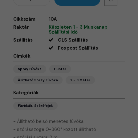
Cikkszám
10A
Raktár
Készleten 1 - 3 Munkanap
Szállítási Idő
Szállítás
GLS Szállítás
Foxpost Szállítás
Címkék
Spray Fúvóka
Hunter
Állítható Spray Fúvóka
2 - 3 Méter
Kategóriák
Fúvókák, Szórófejek
- Állítható belső menetes fúvóka.
- szórásszöge 0-360° között állítható
- szórási sugara: 3 m