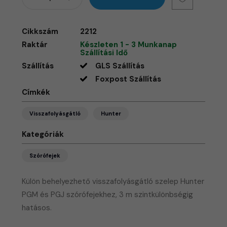
Cikkszám
2212
Raktár
Készleten 1 - 3 Munkanap
Szállítási Idő
Szállítás
GLS Szállítás
Foxpost Szállítás
Címkék
Visszafolyásgátló
Hunter
Kategóriák
Szórófejek
Külön behelyezhető visszafolyásgátló szelep Hunter
PGM és PGJ szórófejekhez, 3 m szintkülönbségig
hatásos.