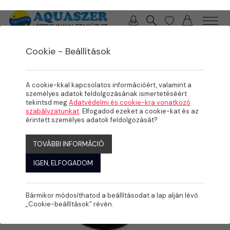
0 / 0 Ft
Cookie - Beállítások
/
/
TERMÉKEK
ÖNTÖZÉS
SZÓRÓFEJEK
A cookie-kkal kapcsolatos információért, valamint a
személyes adatok feldolgozásának ismertetéséért
tekintsd meg
Adatvédelmi és cookie-kra vonatkozó
szabályzatunkat
. Elfogadod ezeket a cookie-kat és az
érintett személyes adatok feldolgozását?
TOVÁBBI INFORMÁCIÓ
IGEN, ELFOGADOM
Bármikor módosíthatod a beállításodat a lap alján lévő
„Cookie-beállítások” révén.