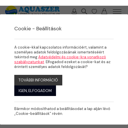
0 / 0 Ft
Cookie - Beállítások
/
/
TERMÉKEK
ÖNTÖZÉS
SZÓRÓFEJEK
A cookie-kkal kapcsolatos információért, valamint a
személyes adatok feldolgozásának ismertetéséért
tekintsd meg
Adatvédelmi és cookie-kra vonatkozó
szabályzatunkat
. Elfogadod ezeket a cookie-kat és az
érintett személyes adatok feldolgozását?
TOVÁBBI INFORMÁCIÓ
IGEN, ELFOGADOM
Bármikor módosíthatod a beállításodat a lap alján lévő
„Cookie-beállítások” révén.