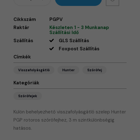
Cikkszám
PGPV
Raktár
Készleten 1 - 3 Munkanap
Szállítási Idő
Szállítás
GLS Szállítás
Foxpost Szállítás
Címkék
Visszafolyásgátló
Hunter
Szórófej
Kategóriák
Szórófejek
Külön behelyezhető visszafolyásgátló szelep Hunter
PGP rotoros szórófejhez, 3 m szintkülönbségig
hatásos.