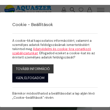
0 / 0 Ft
Cookie - Beállítások
/
/
TERMÉKEK
ÖNTÖZÉS
MÁGNESSZELEPEK
A cookie-kkal kapcsolatos információért, valamint a
személyes adatok feldolgozásának ismertetéséért
tekintsd meg
Adatvédelmi és cookie-kra vonatkozó
szabályzatunkat
. Elfogadod ezeket a cookie-kat és az
érintett személyes adatok feldolgozását?
TOVÁBBI INFORMÁCIÓ
IGEN, ELFOGADOM
Bármikor módosíthatod a beállításodat a lap alján lévő
„Cookie-beállítások” révén.