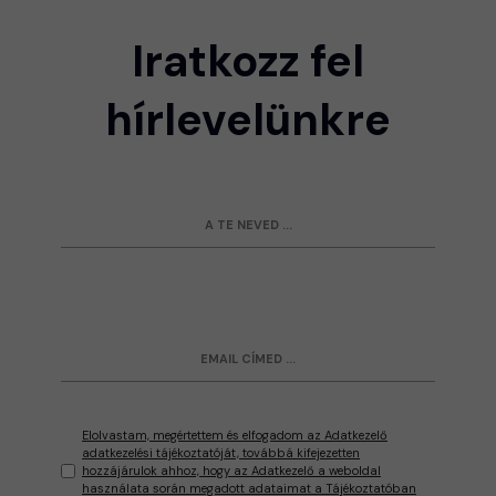
Iratkozz fel
hírlevelünkre
Elolvastam, megértettem és elfogadom az Adatkezelő
adatkezelési tájékoztatóját, továbbá kifejezetten
hozzájárulok ahhoz, hogy az Adatkezelő a weboldal
használata során megadott adataimat a Tájékoztatóban