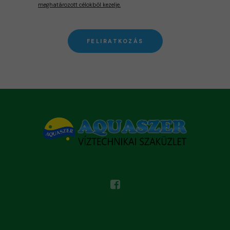
meghatározott célokból kezelje.
FELIRATKOZÁS