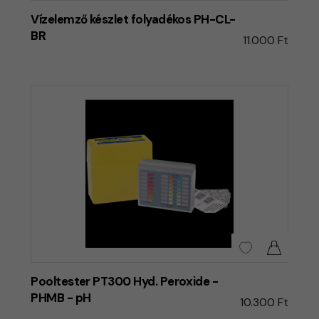
Vízelemző készlet folyadékos PH-CL-
BR
11.000 Ft
Pooltester PT300 Hyd. Peroxide -
PHMB - pH
10.300 Ft