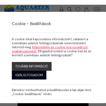
0 / 0 Ft
Cookie - Beállítások
/
/
/
TERMÉKEK
MEDENCE
VEGYSZEREK / VÍZELEMZŐK
VÍZELEMZŐK
A cookie-kkal kapcsolatos információért, valamint a
személyes adatok feldolgozásának ismertetéséért
tekintsd meg
Adatvédelmi és cookie-kra vonatkozó
szabályzatunkat
. Elfogadod ezeket a cookie-kat és az
érintett személyes adatok feldolgozását?
TOVÁBBI INFORMÁCIÓ
IGEN, ELFOGADOM
Bármikor módosíthatod a beállításodat a lap alján lévő
„Cookie-beállítások” révén.