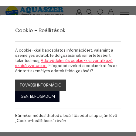
0 / 0 Ft
Cookie - Beállítások
/
/
/
TERMÉKEK
MEDENCE
KÉSZMEDENCÉK, FEDÉSEK
MOUNTFIELD ACÉLFALAS MEDENCÉK
A cookie-kkal kapcsolatos információért, valamint a
személyes adatok feldolgozásának ismertetéséért
tekintsd meg
Adatvédelmi és cookie-kra vonatkozó
szabályzatunkat
. Elfogadod ezeket a cookie-kat és az
érintett személyes adatok feldolgozását?
TOVÁBBI INFORMÁCIÓ
IGEN, ELFOGADOM
Bármikor módosíthatod a beállításodat a lap alján lévő
„Cookie-beállítások” révén.