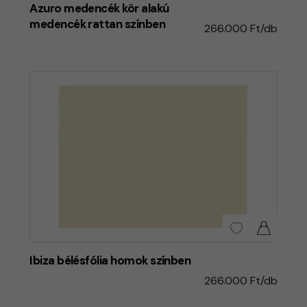
Azuro medencék kör alakú
medencék rattan színben
266.000 Ft/db
Ibiza bélésfólia homok színben
266.000 Ft/db