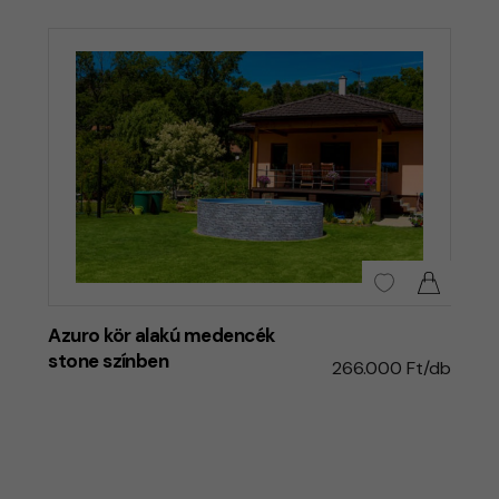
Azuro kör alakú medencék
stone színben
266.000 Ft/db