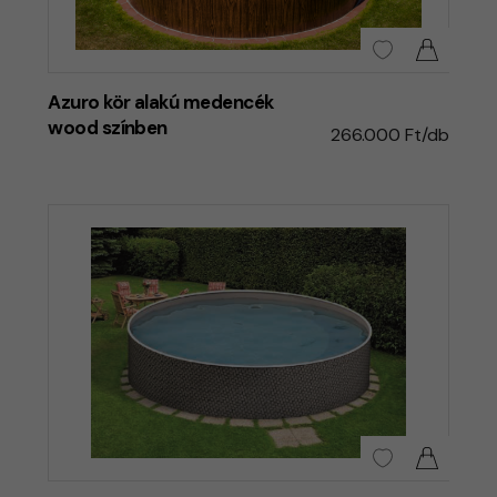
Azuro kör alakú medencék
wood színben
266.000 Ft/db