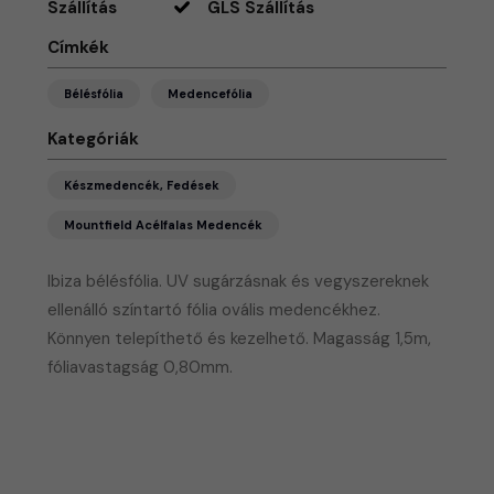
Szállítás
GLS Szállítás
Címkék
Bélésfólia
Medencefólia
Kategóriák
Készmedencék, Fedések
Mountfield Acélfalas Medencék
Ibiza bélésfólia. UV sugárzásnak és vegyszereknek
ellenálló színtartó fólia ovális medencékhez.
Könnyen telepíthető és kezelhető. Magasság 1,5m,
fóliavastagság 0,80mm.