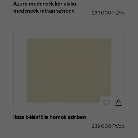
Azuro medencék kör alakú
medencék rattan színben
239.000 Ft/db
Ibiza bélésfólia homok színben
239.000 Ft/db