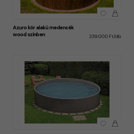
Azuro kör alakú medencék
wood színben
239.000 Ft/db