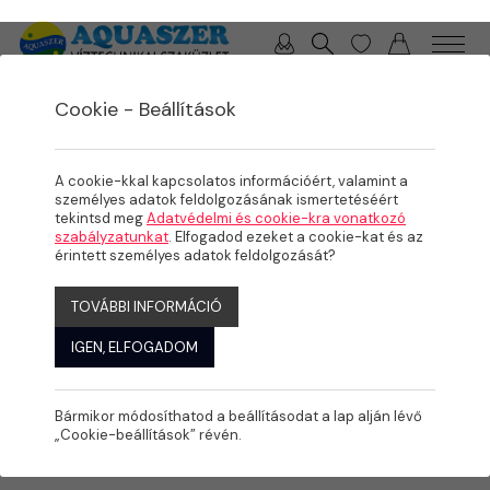
0 / 0 Ft
Cookie - Beállítások
/
/
/
TERMÉKEK
MEDENCE
KÉSZMEDENCÉK, FEDÉSEK
MOUNTFIELD ACÉLFALAS MEDENCÉK
A cookie-kkal kapcsolatos információért, valamint a
személyes adatok feldolgozásának ismertetéséért
tekintsd meg
Adatvédelmi és cookie-kra vonatkozó
szabályzatunkat
. Elfogadod ezeket a cookie-kat és az
érintett személyes adatok feldolgozását?
TOVÁBBI INFORMÁCIÓ
IGEN, ELFOGADOM
Bármikor módosíthatod a beállításodat a lap alján lévő
„Cookie-beállítások” révén.