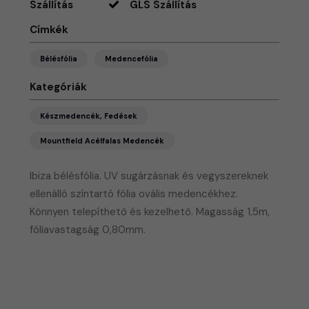
Szállítás
GLS Szállítás
Címkék
Bélésfólia
Medencefólia
Kategóriák
Készmedencék, Fedések
Mountfield Acélfalas Medencék
Ibiza bélésfólia. UV sugárzásnak és vegyszereknek
ellenálló színtartó fólia ovális medencékhez.
Könnyen telepíthető és kezelhető. Magasság 1,5m,
fóliavastagság 0,80mm.