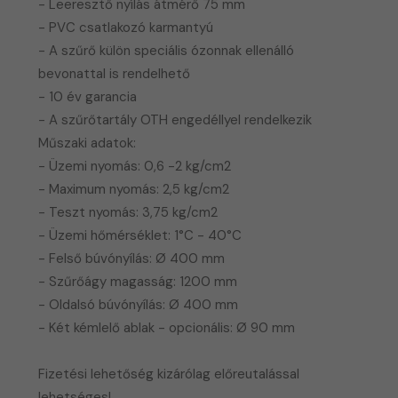
- Leeresztő nyílás átmérő 75 mm
- PVC csatlakozó karmantyú
- A szűrő külön speciális ózonnak ellenálló
bevonattal is rendelhető
- 10 év garancia
- A szűrőtartály OTH engedéllyel rendelkezik
Műszaki adatok:
- Üzemi nyomás: 0,6 -2 kg/cm2
- Maximum nyomás: 2,5 kg/cm2
- Teszt nyomás: 3,75 kg/cm2
- Üzemi hőmérséklet: 1°C - 40°C
- Felső búvónyílás: Ø 400 mm
- Szűrőágy magasság: 1200 mm
- Oldalsó búvónyílás: Ø 400 mm
- Két kémlelő ablak - opcionális: Ø 90 mm
​Fizetési lehetőség kizárólag előreutalással
lehetséges!