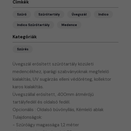
Címkék
Szűrő
Szűrőtartály
Üvegszál
Indico
Indico Szűrőtartály
Medence
Kategóriák
Szűrés
Üvegszál erősített szűrőtartály közületi
medencékhez, iparági szabványoknak megfelelő
kialakítás, UV sugárzás elleni védőréteg, kollektor
karos kialakítás.
Üvegszállal erősített, 400mm átmérőjű
tartályfedél és oldalsó fedél.
Opcionális : Oldalsó búvónyílás, Kémlelő ablak
Tulajdonságok:
- Szűrőágy magassága 1,2 méter