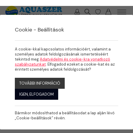
0 / 0 Ft
Cookie - Beállítások
/
/
/
TERMÉKEK
MEDENCE
MEDENCE GÉPÉSZET
SZŰRÉS
A cookie-kkal kapcsolatos információért, valamint a
személyes adatok feldolgozásának ismertetéséért
tekintsd meg
Adatvédelmi és cookie-kra vonatkozó
szabályzatunkat
. Elfogadod ezeket a cookie-kat és az
érintett személyes adatok feldolgozását?
TOVÁBBI INFORMÁCIÓ
IGEN, ELFOGADOM
Bármikor módosíthatod a beállításodat a lap alján lévő
„Cookie-beállítások” révén.