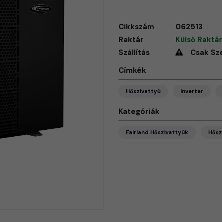
Cikkszám
062513
Raktár
Külső Raktár
Szállítás
Csak Sz
Címkék
Hőszivattyú
Inverter
Kategóriák
Fairland Hőszivattyúk
Hősz