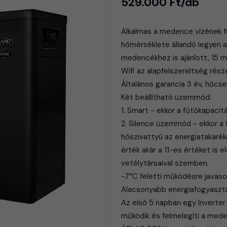
529.000 Ft/db
Alkalmas a medence vízének fű
hőmérséklete állandó legyen a
medencékhez is ajánlott, 15 
Wifi az alapfelszereltség rész
Általános garancia 3 év, hőcse
Két beállítható üzemmód:
1. Smart - ekkor a fűtőkapac
2. Silence üzemmód - ekkor a
hőszivattyú az energiatakar
érték akár a 11-es értéket is 
vetélytársaival szemben.
-7°C feletti működésre javasol
Alacsonyabb energiafogyaszt
Az első 5 napban egy Inverte
működik és felmelegíti a mede