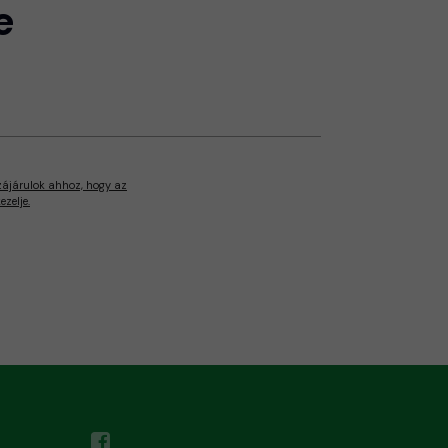
e
zájárulok ahhoz, hogy az
zelje.