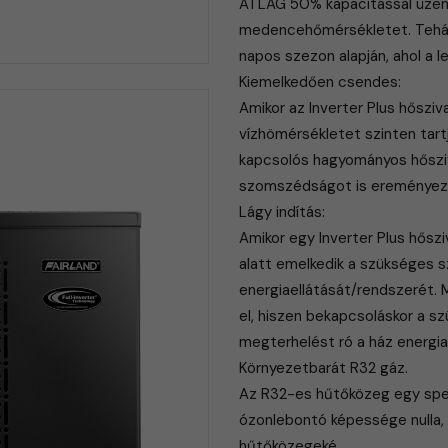
ÁTLAG 50% kapacitással üzeme
medencehőmérsékletet. Tehát
napos szezon alapján, ahol a 
Kiemelkedően csendes:
Amikor az Inverter Plus hőszi
vízhömérsékletet szinten tartj
kapcsolós hagyományos hőszi
szomszédságot is ereményez
Lágy indítás:
Amikor egy Inverter Plus hőszi
alatt emelkedik a szükséges s
energiaellátását/rendszerét.
el, hiszen bekapcsoláskor a sz
megterhelést ró a ház energi
Környezetbarát R32 gáz.
Az R32-es hűtőközeg egy speci
ózonlebontó képessége nulla, 
hűtőközegeké.