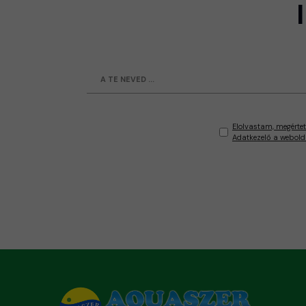
Elolvastam, megértet
Adatkezelő a webold