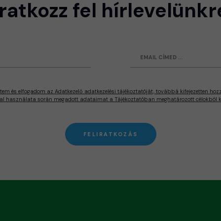
Iratkozz fel hírlevelünkr
tem és elfogadom az Adatkezelő adatkezelési tájékoztatóját, továbbá kifejezetten hoz
al használata során megadott adataimat a Tájékoztatóban meghatározott célokból ke
FELIRATKOZÁS