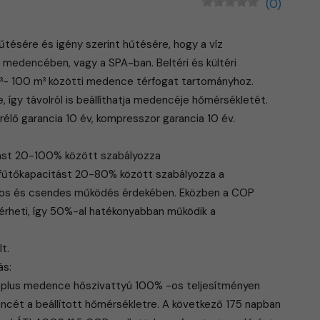
(0)
tésére és igény szerint hűtésére, hogy a víz
 medencében, vagy a SPA-ban. Beltéri és kültéri
m³- 100 m³ közötti medence térfogat tartományhoz.
e, így távolról is beállíthatja medencéje hőmérsékletét.
rélő garancia 10 év, kompresszor garancia 10 év.
itást 20-100% között szabályozza
 fűtőkapacitást 20-80% között szabályozza a
ékos és csendes működés érdekében. Eközben a COP
elérheti, így 50%-al hatékonyabban működik a
t.
ás:
r plus medence hőszivattyú 100% -os teljesítményen
ncét a beállított hőmérsékletre. A következő 175 napban