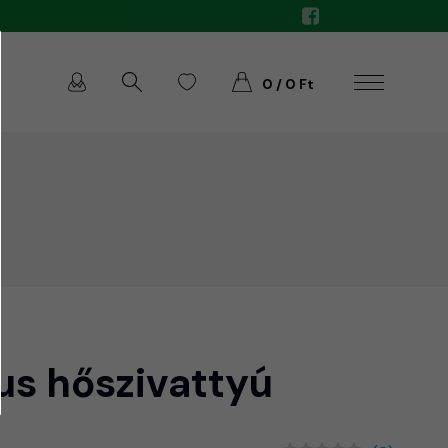
0 / 0 Ft
lus hőszivattyú