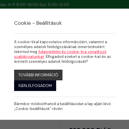
artás: H-P 8:00-16:00 Szo 8:00-12:00
Cookie - Beállítások
A cookie-kkal kapcsolatos információért, valamint a
személyes adatok feldolgozásának ismertetéséért
tekintsd meg
Adatvédelmi és cookie-kra vonatkozó
szabályzatunkat
. Elfogadod ezeket a cookie-kat és az
ú
érintett személyes adatok feldolgozását?
TOVÁBBI INFORMÁCIÓ
IGEN, ELFOGADOM
Bármikor módosíthatod a beállításodat a lap alján lévő
Inverter P
„Cookie-beállítások” révén.