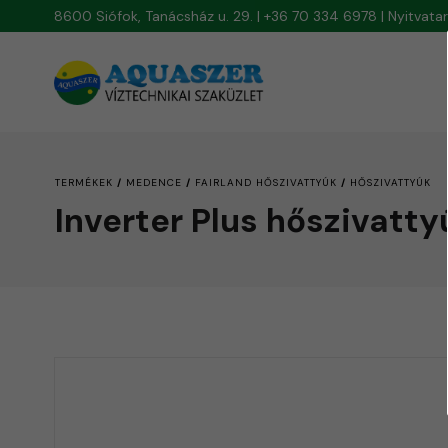
8600 Siófok, Tanácsház u. 29. | +36 70 334 6978 | Nyitvat
/
/
/
TERMÉKEK
MEDENCE
FAIRLAND HŐSZIVATTYÚK
HŐSZIVATTYÚK
Inverter Plus hőszivatty