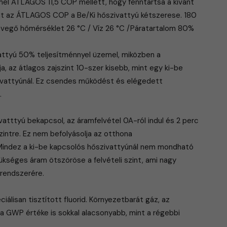
l ÁTLAGOS 11,5 COP mellett, hogy fenntartsa a kívánt
 az ÁTLAGOS COP a Be/Ki hőszivattyú kétszerese. 180
levegő hőmérséklet 26 °C / Víz 26 °C /Páratartalom 80%
vattyú 50% teljesítménnyel üzemel, miközben a
a, az átlagos zajszint 10-szer kisebb, mint egy ki-be
vattyúnál. Ez csendes működést és elégedett
.
vatttyú bekapcsol, az áramfelvétel 0A-ról indul és 2 perc
zintre. Ez nem befolyásolja az otthona
 Mindez a ki-be kapcsolós hőszivattyúnál nem mondható
ükséges áram ötszöröse a felvételi szint, ami nagy
arendszerére.
álisan tisztított fluorid. Környezetbarát gáz, az
a GWP értéke is sokkal alacsonyabb, mint a régebbi