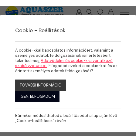
0 / 0 Ft
Cookie - Beállítások
/
/
/
TERMÉKEK
MEDENCE
PÁRAMENTESÍTŐ, GŐZGENERÁTOR
PÁRAMENTESÍTÉS
A cookie-kkal kapcsolatos információért, valamint a
személyes adatok feldolgozásának ismertetéséért
tekintsd meg
Adatvédelmi és cookie-kra vonatkozó
szabályzatunkat
. Elfogadod ezeket a cookie-kat és az
érintett személyes adatok feldolgozását?
TOVÁBBI INFORMÁCIÓ
IGEN, ELFOGADOM
Bármikor módosíthatod a beállításodat a lap alján lévő
„Cookie-beállítások” révén.