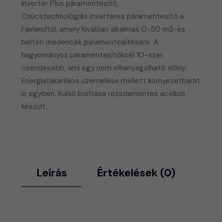
Inverter Plus páramentesítő.
Csúcstechnológiás inverteres páramentesítő a
Fairlandtől, amely kiválóan alkalmas 0-50 m2-es
beltéri medencék páramentesítésére. A
hagyományos páramentesítőknél 10-szer
csendesebb, ami egy nem elhanyagolható előny.
​Energiatakarékos üzemelése mellett környezetbarát
is egyben. Külső borítása rozsdamentes acélból
készült.
Leírás
Értékelések (0)