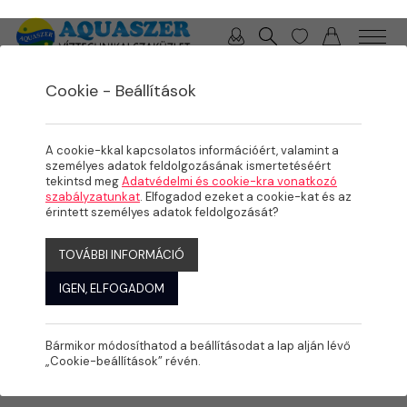
0 / 0 Ft
Cookie - Beállítások
/
/
/
TERMÉKEK
MEDENCE
PÁRAMENTESÍTŐ, GŐZGENERÁTOR
PÁRAMENTESÍTÉS
A cookie-kkal kapcsolatos információért, valamint a
személyes adatok feldolgozásának ismertetéséért
tekintsd meg
Adatvédelmi és cookie-kra vonatkozó
szabályzatunkat
. Elfogadod ezeket a cookie-kat és az
érintett személyes adatok feldolgozását?
TOVÁBBI INFORMÁCIÓ
IGEN, ELFOGADOM
Bármikor módosíthatod a beállításodat a lap alján lévő
„Cookie-beállítások” révén.