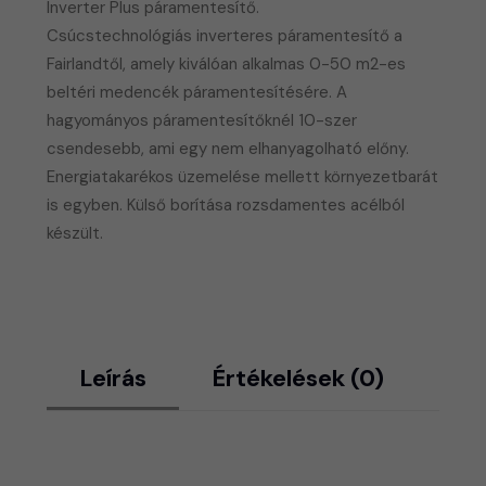
Inverter Plus páramentesítő.
Csúcstechnológiás inverteres páramentesítő a
Fairlandtől, amely kiválóan alkalmas 0-50 m2-es
beltéri medencék páramentesítésére. A
hagyományos páramentesítőknél 10-szer
csendesebb, ami egy nem elhanyagolható előny.
​Energiatakarékos üzemelése mellett környezetbarát
is egyben. Külső borítása rozsdamentes acélból
készült.
Leírás
Értékelések (0)