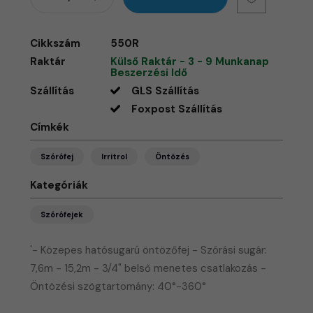
Cikkszám
550R
Raktár
Külső Raktár - 3 - 9 Munkanap
Beszerzési Idő
Szállítás
GLS Szállítás
Foxpost Szállítás
Címkék
Szórófej
Irritrol
Öntözés
Kategóriák
Szórófejek
'- Közepes hatósugarú öntözőfej - Szórási sugár:
7,6m - 15,2m - 3/4" belső menetes csatlakozás -
Öntözési szögtartomány: 40°-360°