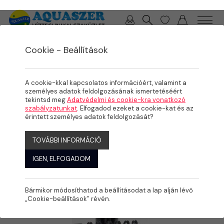
0 / 0 Ft
Cookie - Beállítások
/
/
TERMÉKEK
ÖNTÖZÉS
SZÓRÓFEJEK
A cookie-kkal kapcsolatos információért, valamint a
személyes adatok feldolgozásának ismertetéséért
tekintsd meg
Adatvédelmi és cookie-kra vonatkozó
szabályzatunkat
. Elfogadod ezeket a cookie-kat és az
érintett személyes adatok feldolgozását?
TOVÁBBI INFORMÁCIÓ
IGEN, ELFOGADOM
Bármikor módosíthatod a beállításodat a lap alján lévő
„Cookie-beállítások” révén.