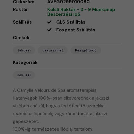
Cikkszám
AVEG0299010080
Raktár
Külső Raktár - 3 - 9 Munkanap
Beszerzési Idő
Szállítás
GLS Szállítás
Foxpost Szállítás
Címkék
Jakuzzi
Jakuzzi Illat
Pezsgőfürdő
Kategóriák
Jakuzzi
A Camylle Velours de Spa aromaterápiás
illatanyagok 100%-osan elkeverednek a jakuzzi
vizében anélkül, hogy a fertőtlenítő szerekkel
reakcióba lépnének, vagy károsítanák a jakuzzi
gépészetét.
100%-ig természetes illóolaj tartalom.