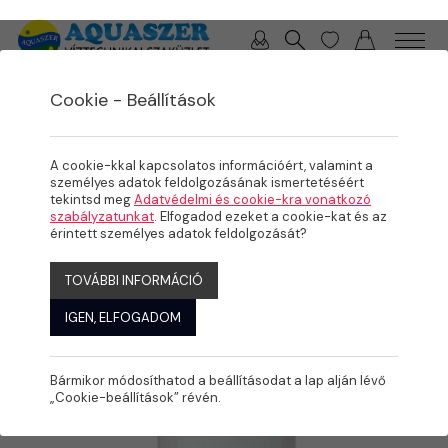
0 / 0 Ft
Cookie - Beállítások
/
TERMÉKEK
JAKUZZI
A cookie-kkal kapcsolatos információért, valamint a
személyes adatok feldolgozásának ismertetéséért
tekintsd meg
Adatvédelmi és cookie-kra vonatkozó
szabályzatunkat
. Elfogadod ezeket a cookie-kat és az
érintett személyes adatok feldolgozását?
TOVÁBBI INFORMÁCIÓ
IGEN, ELFOGADOM
Bármikor módosíthatod a beállításodat a lap alján lévő
„Cookie-beállítások” révén.