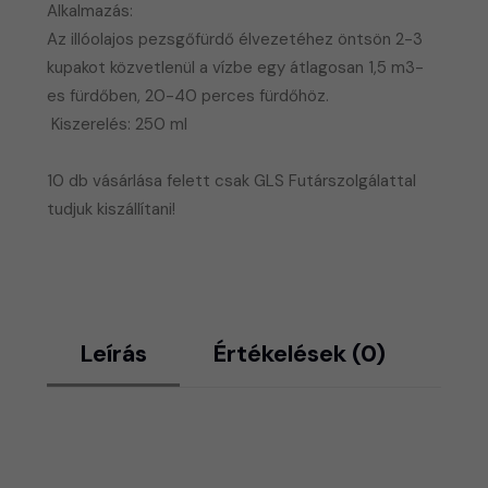
Alkalmazás:
Az illóolajos pezsgőfürdő élvezetéhez öntsön 2-3
kupakot közvetlenül a vízbe egy átlagosan 1,5 m3-
es fürdőben, 20-40 perces fürdőhöz.
​
Kiszerelés:
250 ml
​10 db vásárlása felett csak GLS Futárszolgálattal
tudjuk kiszállítani!
Leírás
Értékelések (0)