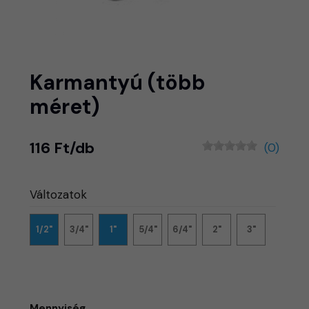
Karmantyú (több
méret)
116 Ft/db
(0)
Változatok
1/2"
3/4"
1"
5/4"
6/4"
2"
3"
Mennyiség