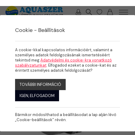
0 / 0 Ft
Cookie - Beállítások
/
/
TERMÉKEK
ÖNTÖZÉS
MENETES IDOMOK
A cookie-kkal kapcsolatos információért, valamint a
személyes adatok feldolgozásának ismertetéséért
tekintsd meg
Adatvédelmi és cookie-kra vonatkozó
szabályzatunkat
. Elfogadod ezeket a cookie-kat és az
érintett személyes adatok feldolgozását?
TOVÁBBI INFORMÁCIÓ
IGEN, ELFOGADOM
Bármikor módosíthatod a beállításodat a lap alján lévő
„Cookie-beállítások” révén.