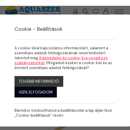
0 / 0 Ft
Cookie - Beállítások
/
/
/
TERMÉKEK
MEDENCE
BURKOLATOK, TAKARÓK
SOPREMAPOOL MEDENCE FÓLIA
A cookie-kkal kapcsolatos információért, valamint a
személyes adatok feldolgozásának ismertetéséért
tekintsd meg
Adatvédelmi és cookie-kra vonatkozó
szabályzatunkat
. Elfogadod ezeket a cookie-kat és az
érintett személyes adatok feldolgozását?
TOVÁBBI INFORMÁCIÓ
IGEN, ELFOGADOM
Bármikor módosíthatod a beállításodat a lap alján lévő
„Cookie-beállítások” révén.