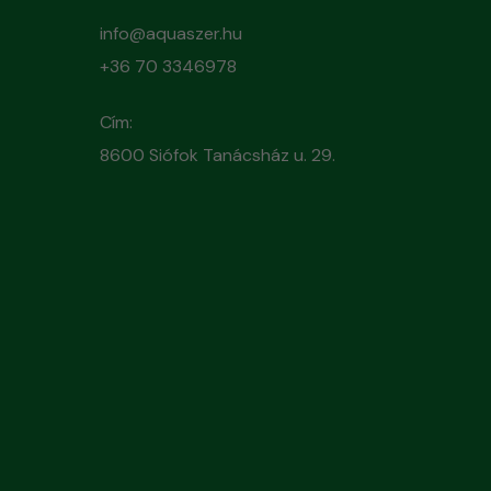
info@aquaszer.hu
+36 70 3346978
Cím:
8600 Siófok Tanácsház u. 29.