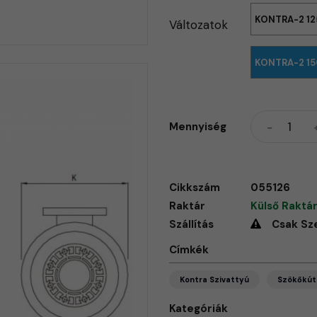
KONTRA-2 12
Változatok
KONTRA-2 15
Mennyiség
Cikkszám
055126
Raktár
Külső Raktár
Szállítás
Csak Sz
Címkék
Kontra Szivattyú
Szökőkút
Kategóriák