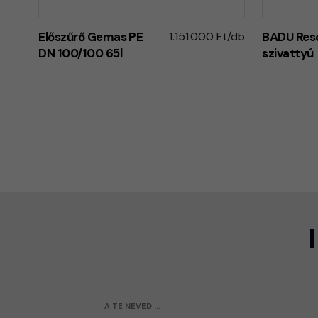
Előszűrő Gemas PE
1.151.000 Ft/db
BADU Res
DN 100/100 65l
szivattyú