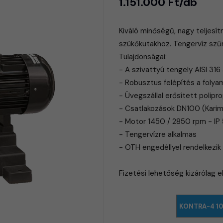
1.151.000 Ft/db
Kiváló minőségű, nagy teljes
szükőkutakhoz. Tengervíz szűr
Tulajdonságai:
- A szivattyú tengely AISI 316
- Robusztus felépítés a foly
- Üvegszállal erősített polipro
- Csatlakozások DN100 (Kari
- Motor 1450 / 2850 rpm - IP
- Tengervízre alkalmas
- OTH engedéllyel rendelkezik
​Fizetési lehetőség kizárólag 
KONTRA-4 10