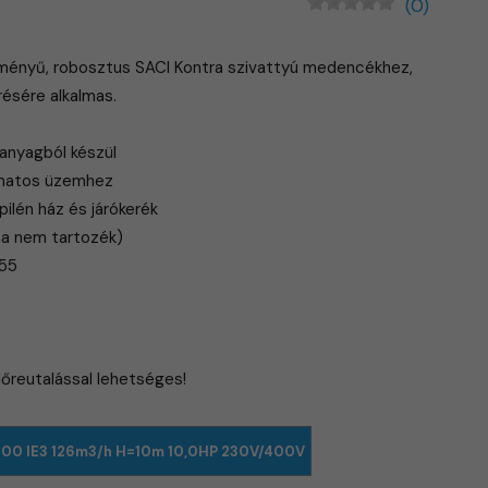
(0)
ítményű, robosztus SACI Kontra szivattyú medencékhez,
ésére alkalmas.
 anyagból készül
amatos üzemhez
pilén ház és járókerék
ma nem tartozék)
 55
előreutalással lehetséges!
00 IE3 126m3/h H=10m 10,0HP 230V/400V