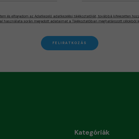
tem és elfogadom az Adatkezelő adatkezelési tájékoztatóját, továbbá kifejezetten hoz
al használata során megadott adataimat a Tájékoztatóban meghatározott célokból ke
FELIRATKOZÁS
Kategóriák