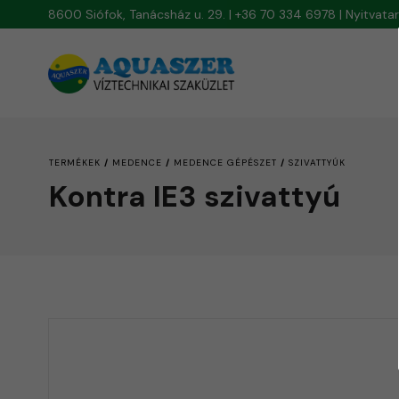
8600 Siófok, Tanácsház u. 29. | +36 70 334 6978 | Nyitvat
/
/
/
TERMÉKEK
MEDENCE
MEDENCE GÉPÉSZET
SZIVATTYÚK
Kontra IE3 szivattyú