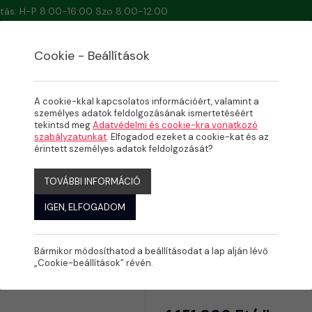
artás: H-P 8:00-16:00 Szo 8:00-12:00
Cookie - Beállítások
A cookie-kkal kapcsolatos információért, valamint a
személyes adatok feldolgozásának ismertetéséért
tekintsd meg
Adatvédelmi és cookie-kra vonatkozó
szabályzatunkat
. Elfogadod ezeket a cookie-kat és az
érintett személyes adatok feldolgozását?
TOVÁBBI INFORMÁCIÓ
IGEN, ELFOGADOM
Bármikor módosíthatod a beállításodat a lap alján lévő
Kontra IE3
„Cookie-beállítások” révén.