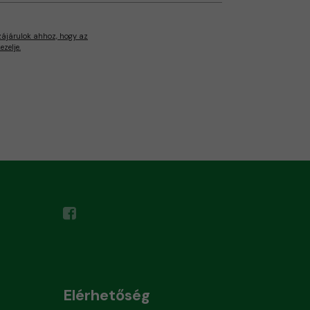
zájárulok ahhoz, hogy az
zelje.
Elérhetőség