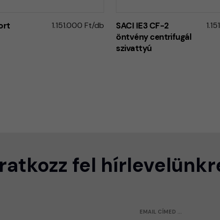
ort
1.151.000 Ft/db
SACI IE3 CF-2
1.1
öntvény centrifugál
szivattyú
Iratkozz fel hírlevelünkr