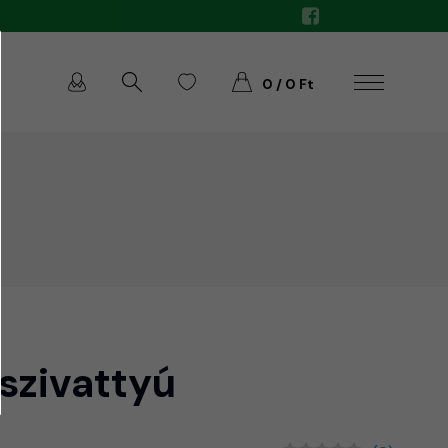
0 / 0 Ft
 szivattyú