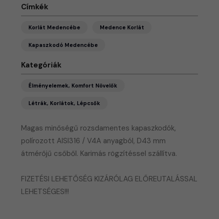
Címkék
Korlát Medencébe
Medence Korlát
Kapaszkodó Medencébe
Kategóriák
Élményelemek, Komfort Növelők
Létrák, Korlátok, Lépcsők
Magas minőségű rozsdamentes kapaszkodók,
polírozott AISI316 / V4A anyagból, D43 mm
átmérőjű csőből. Karimás rögzítéssel szállítva.
FIZETÉSI LEHETŐSÉG KIZÁRÓLAG ELŐREUTALÁSSAL
LEHETSÉGES!!!