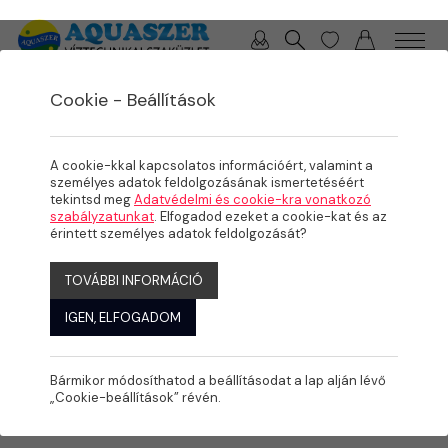
0 / 0 Ft
Cookie - Beállítások
/
/
/
TERMÉKEK
MEDENCE
ÉLMÉNYELEMEK, KOMFORT NÖVELŐK
LÉTRÁK, KORLÁTOK, LÉPCSŐK
A cookie-kkal kapcsolatos információért, valamint a
személyes adatok feldolgozásának ismertetéséért
tekintsd meg
Adatvédelmi és cookie-kra vonatkozó
szabályzatunkat
. Elfogadod ezeket a cookie-kat és az
érintett személyes adatok feldolgozását?
TOVÁBBI INFORMÁCIÓ
IGEN, ELFOGADOM
Bármikor módosíthatod a beállításodat a lap alján lévő
„Cookie-beállítások” révén.