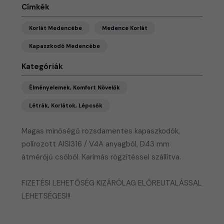
Címkék
Korlát Medencébe
Medence Korlát
Kapaszkodó Medencébe
Kategóriák
Élményelemek, Komfort Növelők
Létrák, Korlátok, Lépcsők
Magas minőségű rozsdamentes kapaszkodók,
polírozott AISI316 / V4A anyagból, D43 mm
átmérőjű csőből. Karimás rögzítéssel szállítva.
FIZETÉSI LEHETŐSÉG KIZÁRÓLAG ELŐREUTALÁSSAL
LEHETSÉGES!!!