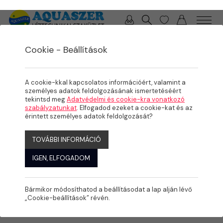
0 / 0 Ft
Cookie - Beállítások
/
/
/
TERMÉKEK
MEDENCE
ÉLMÉNYELEMEK, KOMFORT NÖVELŐK
LÉTRÁK, KORLÁTOK, LÉPCSŐK
A cookie-kkal kapcsolatos információért, valamint a
személyes adatok feldolgozásának ismertetéséért
tekintsd meg
Adatvédelmi és cookie-kra vonatkozó
szabályzatunkat
. Elfogadod ezeket a cookie-kat és az
érintett személyes adatok feldolgozását?
TOVÁBBI INFORMÁCIÓ
IGEN, ELFOGADOM
Bármikor módosíthatod a beállításodat a lap alján lévő
„Cookie-beállítások” révén.