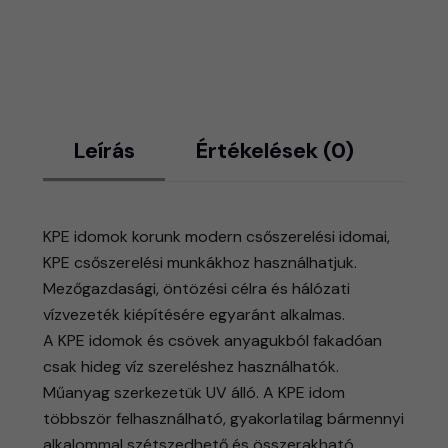
Leírás
Értékelések (0)
KPE idomok korunk modern csőszerelési idomai,
KPE csőszerelési munkákhoz használhatjuk.
Mezőgazdasági, öntözési célra és hálózati
vízvezeték kiépítésére egyaránt alkalmas.
​A KPE idomok és csövek anyagukból fakadóan
csak hideg víz szereléshez használhatók.
Műanyag szerkezetük UV álló. A KPE idom
többször felhasználható, gyakorlatilag bármennyi
alkalommal szétszedhető és összerakható