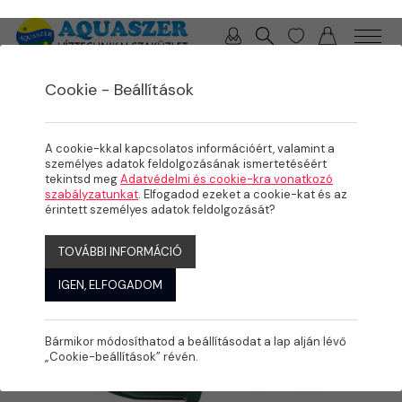
0 / 0 Ft
Cookie - Beállítások
/
/
TERMÉKEK
ÖNTÖZÉS
KPE IDOMOK
A cookie-kkal kapcsolatos információért, valamint a
személyes adatok feldolgozásának ismertetéséért
tekintsd meg
Adatvédelmi és cookie-kra vonatkozó
szabályzatunkat
. Elfogadod ezeket a cookie-kat és az
érintett személyes adatok feldolgozását?
TOVÁBBI INFORMÁCIÓ
IGEN, ELFOGADOM
Bármikor módosíthatod a beállításodat a lap alján lévő
„Cookie-beállítások” révén.