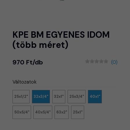
KPE BM EGYENES IDOM
(több méret)
970 Ft/db
(0)
Változatok
25x1/2"
32x3/4"
32x1"
25x3/4"
40x1"
50x5/4"
40x5/4"
63x2"
25x1"