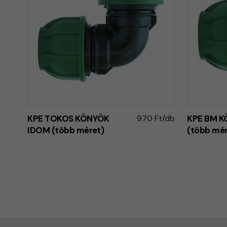
KPE TOKOS KÖNYÖK
970 Ft/db
KPE BM 
IDOM (több méret)
(több mér