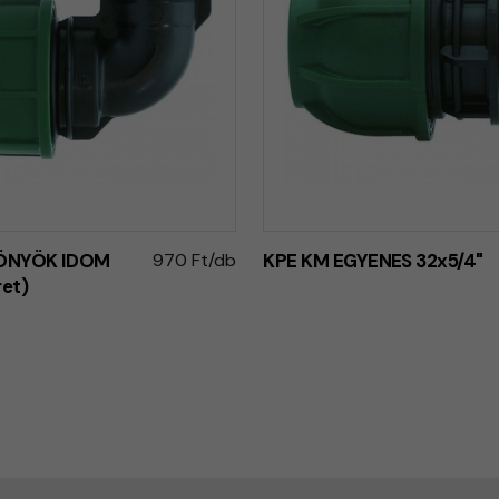
KÖNYÖK IDOM
970 Ft/db
KPE KM EGYENES 32x5/4"
et)