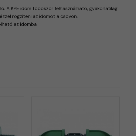
ó. A KPE idom többször felhasználható, gyakorlatilag
zzel rögzíteni az idomot a csövön.
olható az idomba.