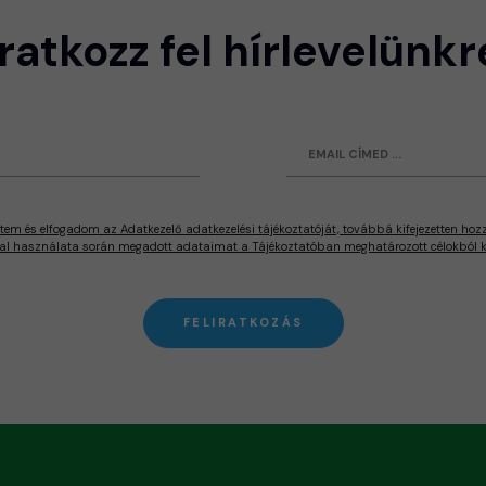
Iratkozz fel hírlevelünkr
tem és elfogadom az Adatkezelő adatkezelési tájékoztatóját, továbbá kifejezetten hoz
al használata során megadott adataimat a Tájékoztatóban meghatározott célokból ke
FELIRATKOZÁS