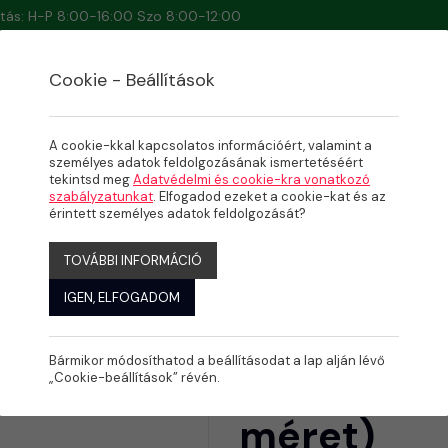
artás: H-P 8:00-16:00 Szo 8:00-12:00
Cookie - Beállítások
A cookie-kkal kapcsolatos információért, valamint a
személyes adatok feldolgozásának ismertetéséért
tekintsd meg
Adatvédelmi és cookie-kra vonatkozó
szabályzatunkat
. Elfogadod ezeket a cookie-kat és az
több méret)
érintett személyes adatok feldolgozását?
TOVÁBBI INFORMÁCIÓ
IGEN, ELFOGADOM
Bármikor módosíthatod a beállításodat a lap alján lévő
KPE BM EG
„Cookie-beállítások” révén.
méret)