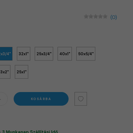
(0)
2x3/4"
32x1"
25x3/4"
40x1"
50x5/4"
3x2"
25x1"
KOSÁRBA
- 3 Munkanap Szállítási Idő