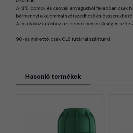
alkalmas.
​A KPE idomok és csövek anyagukból fakadóan csak hid
bármennyi alkalommal szétszedhető és összerakható 
A csatlakoztatáshoz az idomot nem szükséges szétsze
90-es mérettől csak GLS futárral szállítunk!
Hasonló termékek