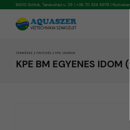
8600 Siófok, Tanácsház u. 29. | +36 70 334 6978 | Nyitvat
/
/
TERMÉKEK
ÖNTÖZÉS
KPE IDOMOK
KPE BM EGYENES IDOM (