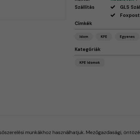
Szállítás
GLS Szál
Foxpost 
Címkék
Idom
KPE
Egyenes
Kategóriák
KPE Idomok
őszerelési munkákhoz használhatjuk. Mezőgazdasági, öntözési