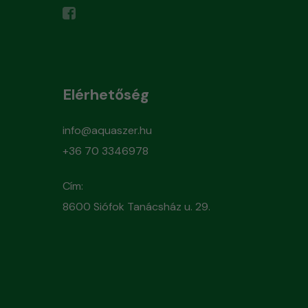
Elérhetőség
info@aquaszer.hu
+36 70 3346978
Cím:
8600 Siófok Tanácsház u. 29.