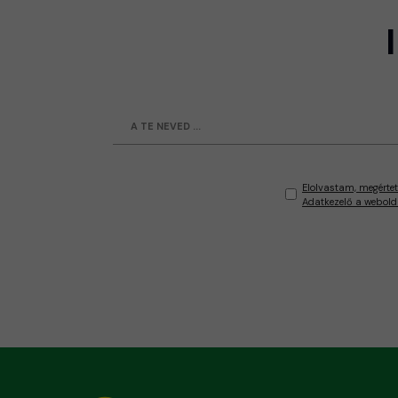
Elolvastam, megértet
Adatkezelő a webold