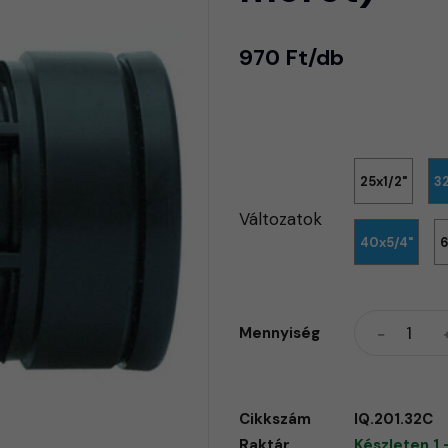
970 Ft/db
25x1/2"
3
Változatok
40x5/4"
6
Mennyiség
Cikkszám
IQ.201.32C
Raktár
Készleten 1 