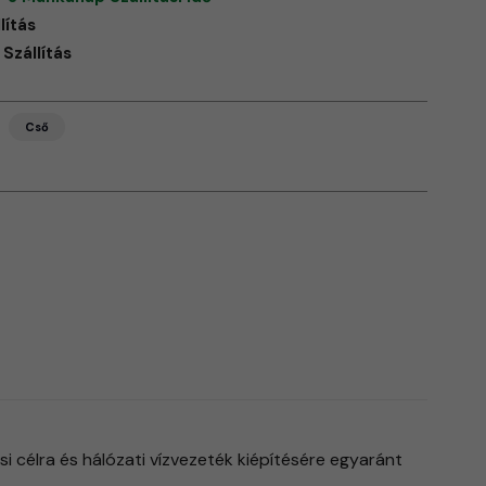
lítás
Szállítás
Cső
 célra és hálózati vízvezeték kiépítésére egyaránt