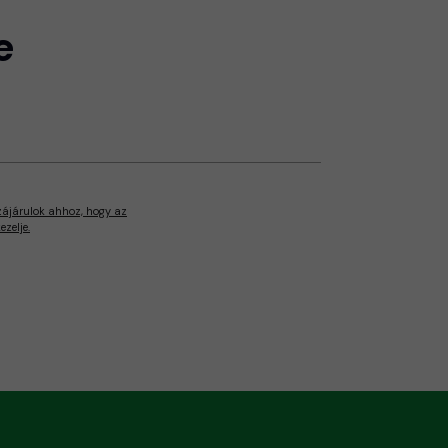
e
zájárulok ahhoz, hogy az
zelje.