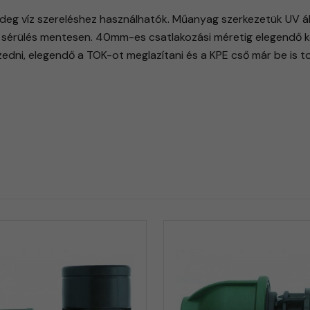
eg víz szereléshez használhatók. Műanyag szerkezetük UV áll
sérülés mentesen. 40mm-es csatlakozási méretig elegendő ké
dni, elegendő a TOK-ot meglazítani és a KPE cső már be is t