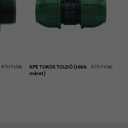
970 Ft/db
KPE TOKOS TOLDÓ (több
970 Ft/db
méret)