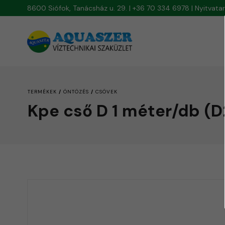
8600 Siófok, Tanácsház u. 29. | +36 70 334 6978 | Nyitvat
/
/
TERMÉKEK
ÖNTÖZÉS
CSÖVEK
Kpe cső D 1 méter/db (