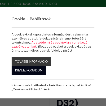
artás: H-P 8:00-16:00 Szo 8:00-12:00
Cookie - Beállítások
A cookie-kkal kapcsolatos információért, valamint a
személyes adatok feldolgozásának ismertetéséért
tekintsd meg
Adatvédelmi és cookie-kra vonatkozó
szabályzatunkat
. Elfogadod ezeket a cookie-kat és az
D25-D32)
érintett személyes adatok feldolgozását?
TOVÁBBI INFORMÁCIÓ
IGEN, ELFOGADOM
Bármikor módosíthatod a beállításodat a lap alján lévő
Kpe cső D 
„Cookie-beállítások” révén.
D32)