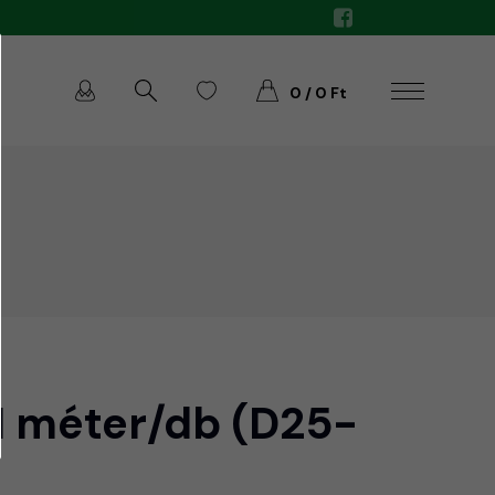
0 / 0 Ft
1 méter/db (D25-