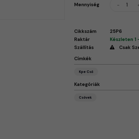
Mennyiség
Cikkszám
25P6
Raktár
Készleten 1 
Szállítás
Csak Sz
Címkék
Kpe Cső
Kategóriák
Csövek