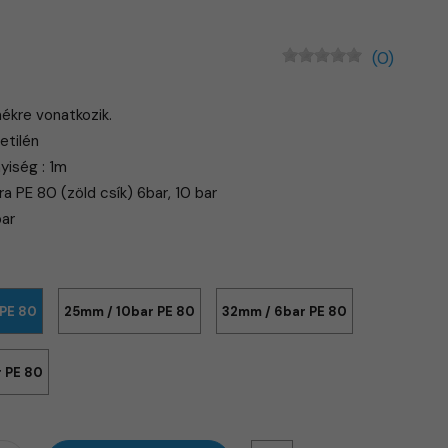
(0)
mékre vonatkozik.
etilén
yiség : 1m
a PE 80 (zöld csík) 6bar, 10 bar
bar
 PE 80
25mm / 10bar PE 80
32mm / 6bar PE 80
 PE 80