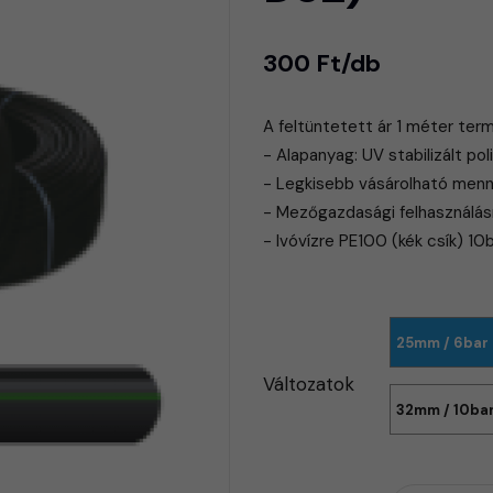
300 Ft/db
A feltüntetett ár 1 méter ter
- Alapanyag: UV stabilizált poli
- Legkisebb vásárolható menn
- Mezőgazdasági felhasználásr
- Ivóvízre PE100 (kék csík) 10
25mm / 6bar
Változatok
32mm / 10bar