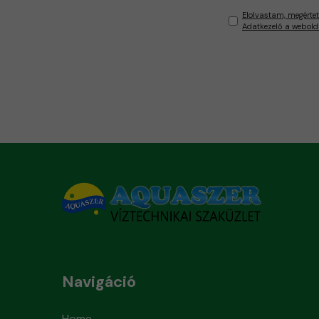
Elolvastam, megértet
Adatkezelő a webold
Navigáció
Home