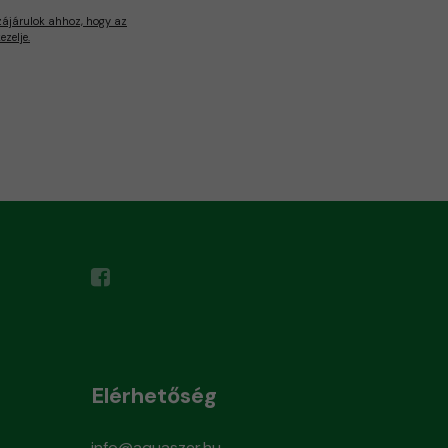
zájárulok ahhoz, hogy az
zelje.
Elérhetőség
info@aquaszer.hu