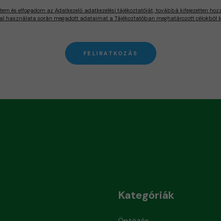
tem és elfogadom az Adatkezelő adatkezelési tájékoztatóját, továbbá kifejezetten hoz
al használata során megadott adataimat a Tájékoztatóban meghatározott célokból ke
FELIRATKOZÁS
Kategóriák
Öntözés