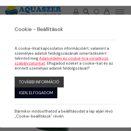
0 / 0 Ft
Cookie - Beállítások
/
/
TERMÉKEK
ÖNTÖZÉS
KPE IDOMOK
A cookie-kkal kapcsolatos információért, valamint a
személyes adatok feldolgozásának ismertetéséért
tekintsd meg
Adatvédelmi és cookie-kra vonatkozó
szabályzatunkat
. Elfogadod ezeket a cookie-kat és az
érintett személyes adatok feldolgozását?
TOVÁBBI INFORMÁCIÓ
IGEN, ELFOGADOM
Bármikor módosíthatod a beállításodat a lap alján lévő
„Cookie-beállítások” révén.