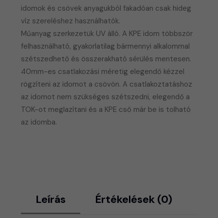
idomok és csövek anyagukból fakadóan csak hideg
víz szereléshez használhatók.
Műanyag szerkezetük UV álló. A KPE idom többször
felhasználható, gyakorlatilag bármennyi alkalommal
szétszedhető és összerakható sérülés mentesen.
40mm-es csatlakozási méretig elegendő kézzel
rögzíteni az idomot a csövön. A csatlakoztatáshoz
az idomot nem szükséges szétszedni, elegendő a
TOK-ot meglazítani és a KPE cső már be is tolható
az idomba.
Leírás
Értékelések (0)