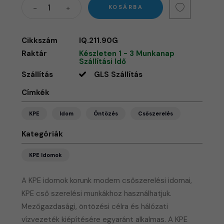
KOSÁRBA
Cikkszám
IQ.211.90G
Raktár
Készleten 1 - 3 Munkanap
Szállítási Idő
Szállítás
GLS Szállítás
Címkék
KPE
Idom
Öntözés
Csőszerelés
Kategóriák
KPE Idomok
A KPE idomok korunk modern csőszerelési idomai,
KPE cső szerelési munkákhoz használhatjuk.
Mezőgazdasági, öntözési célra és hálózati
vízvezeték kiépítésére egyaránt alkalmas. A KPE