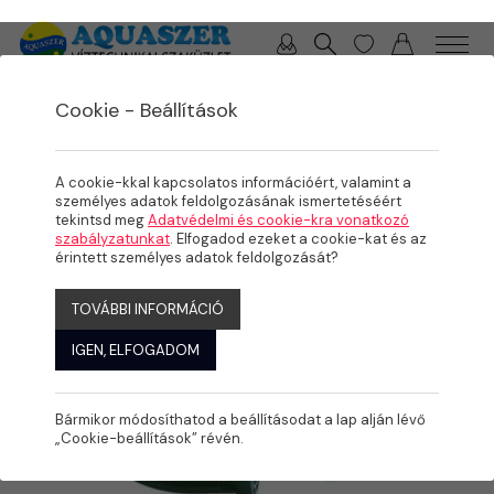
0 / 0 Ft
Cookie - Beállítások
/
/
TERMÉKEK
ÖNTÖZÉS
KPE IDOMOK
A cookie-kkal kapcsolatos információért, valamint a
személyes adatok feldolgozásának ismertetéséért
tekintsd meg
Adatvédelmi és cookie-kra vonatkozó
szabályzatunkat
. Elfogadod ezeket a cookie-kat és az
érintett személyes adatok feldolgozását?
TOVÁBBI INFORMÁCIÓ
IGEN, ELFOGADOM
Bármikor módosíthatod a beállításodat a lap alján lévő
„Cookie-beállítások” révén.