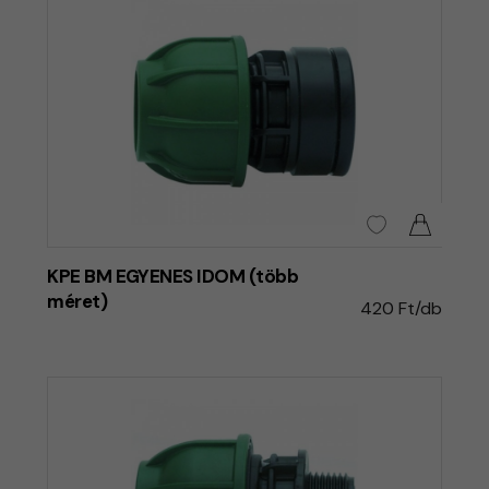
KPE BM EGYENES IDOM (több
méret)
420 Ft/db