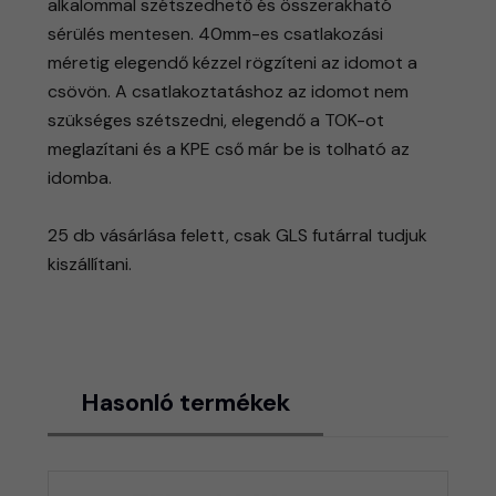
alkalommal szétszedhető és összerakható
sérülés mentesen. 40mm-es csatlakozási
méretig elegendő kézzel rögzíteni az idomot a
csövön. A csatlakoztatáshoz az idomot nem
szükséges szétszedni, elegendő a TOK-ot
meglazítani és a KPE cső már be is tolható az
idomba.
25 db vásárlása felett, csak GLS futárral tudjuk
kiszállítani.
Hasonló termékek