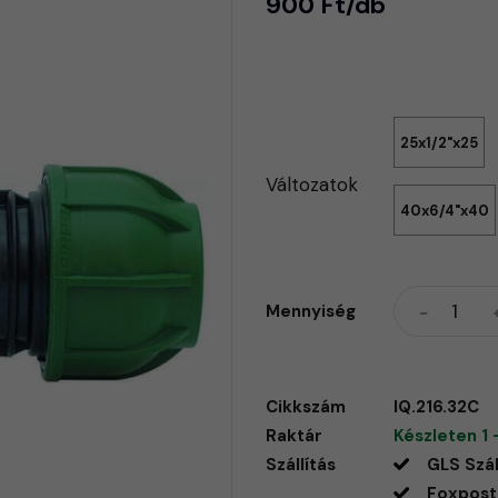
900 Ft/db
25x1/2"x25
Változatok
40x6/4"x40
Mennyiség
Cikkszám
IQ.216.32C
Raktár
Készleten 1 
Szállítás
GLS Szál
Foxpost 