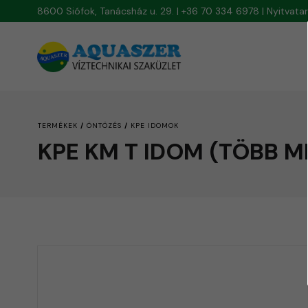
8600 Siófok, Tanácsház u. 29. | +36 70 334 6978 | Nyitvat
/
/
TERMÉKEK
ÖNTÖZÉS
KPE IDOMOK
KPE KM T IDOM (TÖBB M