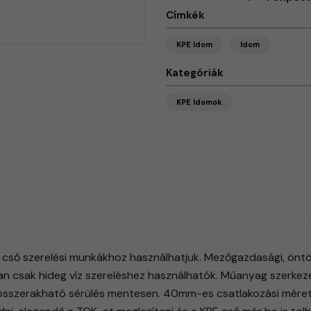
Címkék
KPE Idom
Idom
Kategóriák
KPE Idomok
cső szerelési munkákhoz használhatjuk. Mezőgazdasági, öntözé
n csak hideg víz szereléshez használhatók. Műanyag szerkeze
összerakható sérülés mentesen. 40mm-es csatlakozási méreti