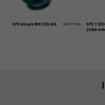
KPE könyök BM D32x3/4
900 Ft/db
KPE T ID
(több mér