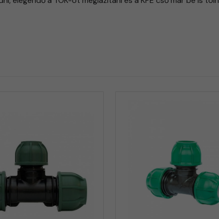
i, elegendő a TOK-ot meglazítani és a KPE cső már be is tol