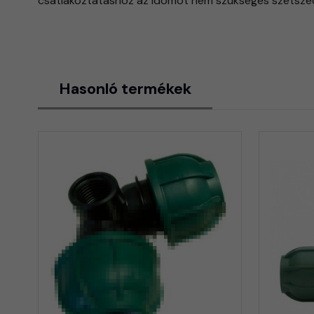
csatlakoztatáshoz az idomot nem szükséges szétszedn
Hasonló termékek