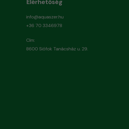
Elérhetőség
info@aquaszer.hu
+36 70 3346978
Cím:
8600 Siófok Tanácsház u. 29.