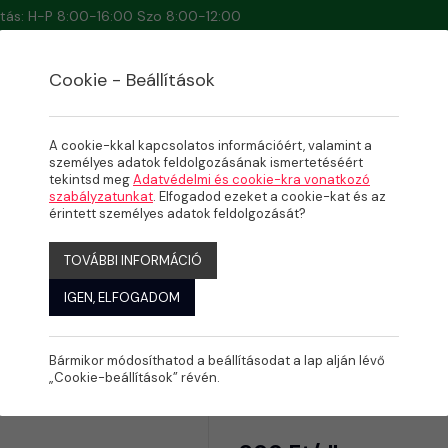
artás: H-P 8:00-16:00 Szo 8:00-12:00
Cookie - Beállítások
A cookie-kkal kapcsolatos információért, valamint a
személyes adatok feldolgozásának ismertetéséért
tekintsd meg
Adatvédelmi és cookie-kra vonatkozó
szabályzatunkat
. Elfogadod ezeket a cookie-kat és az
ÉRET)
érintett személyes adatok feldolgozását?
TOVÁBBI INFORMÁCIÓ
IGEN, ELFOGADOM
Bármikor módosíthatod a beállításodat a lap alján lévő
KPE KM T 
„Cookie-beállítások” révén.