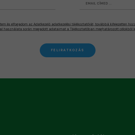
tem és elfogadom az Adatkezelő adatkezelési tájékoztatóját, továbbá kifejezetten hoz
al használata során megadott adataimat a Tájékoztatóban meghatározott célokból ke
FELIRATKOZÁS