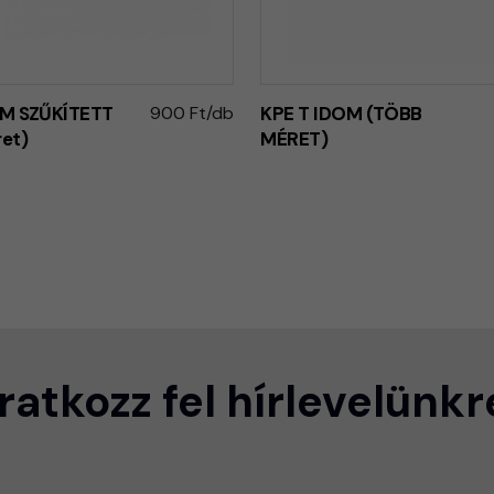
OM SZŰKÍTETT
900 Ft/db
KPE T IDOM (TÖBB
et)
MÉRET)
Iratkozz fel hírlevelünkr