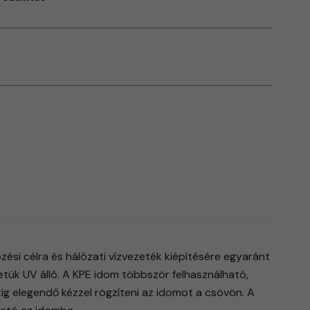
si célra és hálózati vízvezeték kiépítésére egyaránt
tük UV álló. A KPE idom többször felhasználható,
g elegendő kézzel rögzíteni az idomot a csövön. A