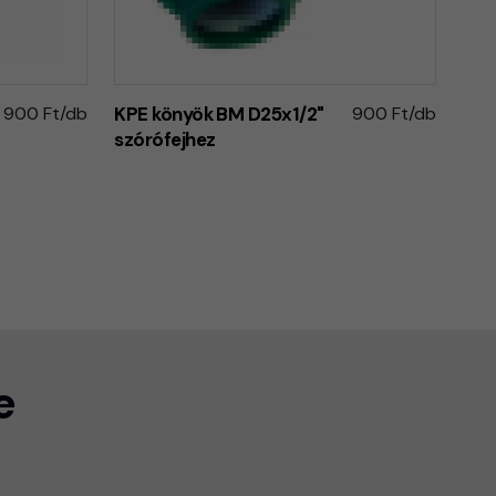
900 Ft/db
KPE könyök BM D25x1/2"
900 Ft/db
szórófejhez
e