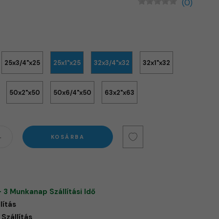
(0)
25x3/4"x25
25x1"x25
32x3/4"x32
32x1"x32
50x2"x50
50x6/4"x50
63x2"x63
KOSÁRBA
- 3 Munkanap Szállítási Idő
lítás
Szállítás