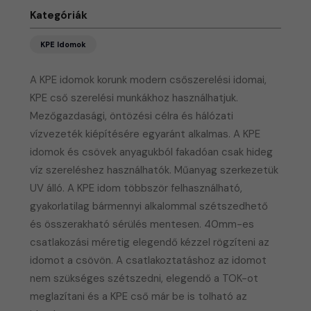
Kategóriák
KPE Idomok
A KPE idomok korunk modern csőszerelési idomai,
KPE cső szerelési munkákhoz használhatjuk.
Mezőgazdasági, öntözési célra és hálózati
vízvezeték kiépítésére egyaránt alkalmas. A KPE
idomok és csövek anyagukból fakadóan csak hideg
víz szereléshez használhatók. Műanyag szerkezetük
UV álló. A KPE idom többször felhasználható,
gyakorlatilag bármennyi alkalommal szétszedhető
és összerakható sérülés mentesen. 40mm-es
csatlakozási méretig elegendő kézzel rögzíteni az
idomot a csövön. A csatlakoztatáshoz az idomot
nem szükséges szétszedni, elegendő a TOK-ot
meglazítani és a KPE cső már be is tolható az