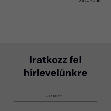
2.670 Ft/db
Iratkozz fel
hírlevelünkre