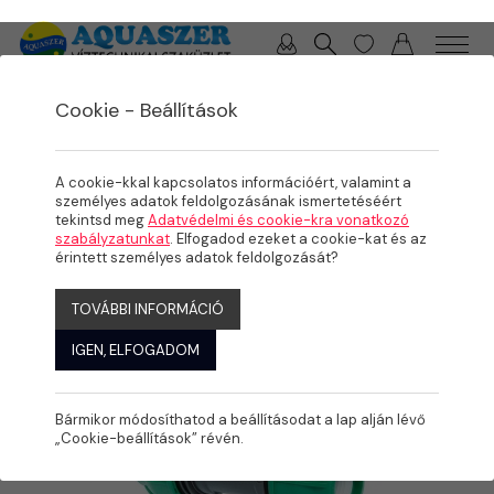
0 / 0 Ft
Cookie - Beállítások
/
/
TERMÉKEK
ÖNTÖZÉS
KPE IDOMOK
A cookie-kkal kapcsolatos információért, valamint a
személyes adatok feldolgozásának ismertetéséért
tekintsd meg
Adatvédelmi és cookie-kra vonatkozó
szabályzatunkat
. Elfogadod ezeket a cookie-kat és az
érintett személyes adatok feldolgozását?
TOVÁBBI INFORMÁCIÓ
IGEN, ELFOGADOM
Bármikor módosíthatod a beállításodat a lap alján lévő
„Cookie-beállítások” révén.