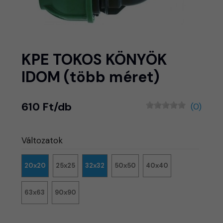
KPE TOKOS KÖNYÖK
IDOM (több méret)
610 Ft/db
(0)
Változatok
20x20
25x25
32x32
50x50
40x40
63x63
90x90