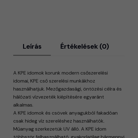
Leírás
Értékelések (0)
A KPE idomok korunk modern csőszerelési
idomai, KPE cső szerelési munkákhoz
használhatjuk. Mezőgazdasági, öntözési célra és
hálózati vízvezeték kiépítésére egyaránt
alkalmas.
​A KPE idomok és csövek anyagukból fakadóan
csak hideg víz szereléshez használhatók.
Műanyag szerkezetük UV álló. A KPE idom
többször felhasználható, gyakorlatilag bármennyi