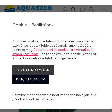
0 / 0 Ft
Cookie - Beállítások
/
/
TERMÉKEK
ÖNTÖZÉS
KPE IDOMOK
A cookie-kkal kapcsolatos információért, valamint a
személyes adatok feldolgozásának ismertetéséért
tekintsd meg
Adatvédelmi és cookie-kra vonatkozó
szabályzatunkat
. Elfogadod ezeket a cookie-kat és az
érintett személyes adatok feldolgozását?
TOVÁBBI INFORMÁCIÓ
IGEN, ELFOGADOM
Bármikor módosíthatod a beállításodat a lap alján lévő
„Cookie-beállítások” révén.