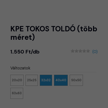
KPE TOKOS TOLDÓ (több
méret)
1.550 Ft/db
(0)
Változatok
20x20
25x25
32x32
40x40
50x50
63x63