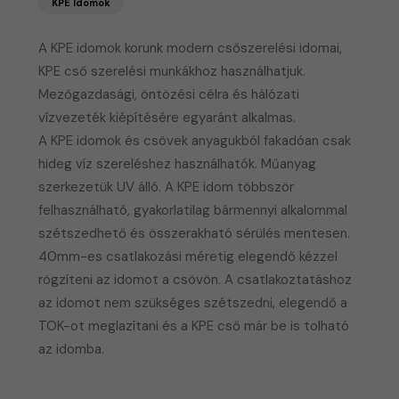
KPE Idomok
A KPE idomok korunk modern csőszerelési idomai,
KPE cső szerelési munkákhoz használhatjuk.
Mezőgazdasági, öntözési célra és hálózati
vízvezeték kiépítésére egyaránt alkalmas.
​A KPE idomok és csövek anyagukból fakadóan csak
hideg víz szereléshez használhatók. Műanyag
szerkezetük UV álló. A KPE idom többször
felhasználható, gyakorlatilag bármennyi alkalommal
szétszedhető és összerakható sérülés mentesen.
40mm-es csatlakozási méretig elegendő kézzel
rögzíteni az idomot a csövön. A csatlakoztatáshoz
az idomot nem szükséges szétszedni, elegendő a
TOK-ot meglazítani és a KPE cső már be is tolható
az idomba.