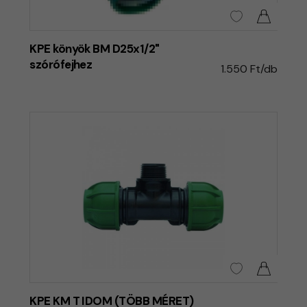
KPE könyök BM D25x1/2"
szórófejhez
1.550 Ft/db
KPE KM T IDOM (TÖBB MÉRET)