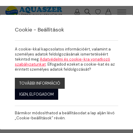
0 / 0 Ft
Cookie - Beállítások
/
/
TERMÉKEK
ÖNTÖZÉS
KPE IDOMOK
A cookie-kkal kapcsolatos információért, valamint a
személyes adatok feldolgozásának ismertetéséért
tekintsd meg
Adatvédelmi és cookie-kra vonatkozó
szabályzatunkat
. Elfogadod ezeket a cookie-kat és az
érintett személyes adatok feldolgozását?
TOVÁBBI INFORMÁCIÓ
IGEN, ELFOGADOM
Bármikor módosíthatod a beállításodat a lap alján lévő
„Cookie-beállítások” révén.