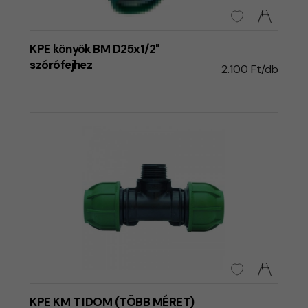
KPE könyök BM D25x1/2"
szórófejhez
2.100 Ft/db
KPE KM T IDOM (TÖBB MÉRET)