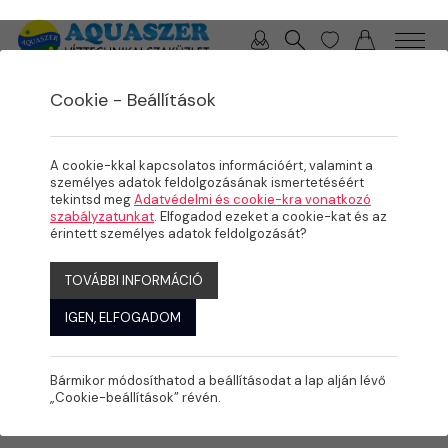
0 / 0 Ft
Cookie - Beállítások
/
/
TERMÉKEK
ÖNTÖZÉS
KPE IDOMOK
A cookie-kkal kapcsolatos információért, valamint a
személyes adatok feldolgozásának ismertetéséért
tekintsd meg
Adatvédelmi és cookie-kra vonatkozó
szabályzatunkat
. Elfogadod ezeket a cookie-kat és az
érintett személyes adatok feldolgozását?
TOVÁBBI INFORMÁCIÓ
IGEN, ELFOGADOM
Bármikor módosíthatod a beállításodat a lap alján lévő
„Cookie-beállítások” révén.