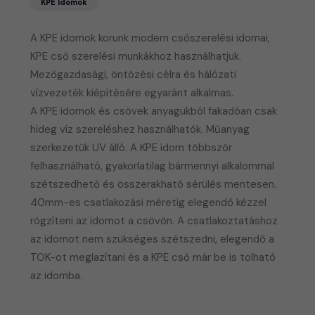
KPE Idomok
A KPE idomok korunk modern csőszerelési idomai,
KPE cső szerelési munkákhoz használhatjuk.
Mezőgazdasági, öntözési célra és hálózati
vízvezeték kiépítésére egyaránt alkalmas.
​A KPE idomok és csövek anyagukból fakadóan csak
hideg víz szereléshez használhatók. Műanyag
szerkezetük UV álló. A KPE idom többször
felhasználható, gyakorlatilag bármennyi alkalommal
szétszedhető és összerakható sérülés mentesen.
40mm-es csatlakozási méretig elegendő kézzel
rögzíteni az idomot a csövön. A csatlakoztatáshoz
az idomot nem szükséges szétszedni, elegendő a
TOK-ot meglazítani és a KPE cső már be is tolható
az idomba.